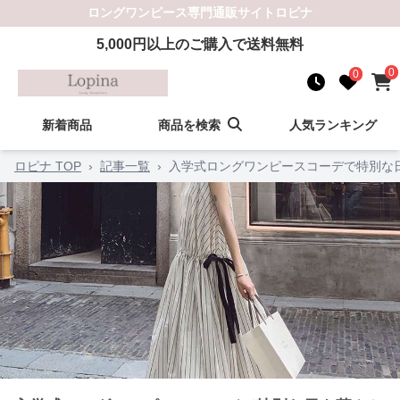
ロングワンピース
専門通販サイト
ロピナ
5,000
円以上のご購入で送料無料
0
0
新着商品
商品を検索
人気ランキング
ロピナ TOP
›
記事一覧
›
入学式ロングワンピースコーデで特別な日