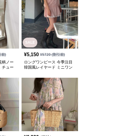
SALE
¥
5,150
引前)
¥
5720
(割引前)
花柄ノー
ロングワンピース 今季注目
 チュー
韓国風レイヤード ミニワン
風セット
ピース