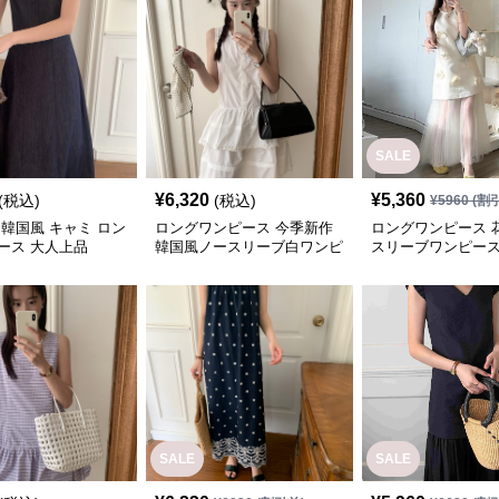
SALE
¥
6,320
¥
5,360
(税込)
(税込)
¥
5960
(割
 韓国風 キャミ ロン
ロングワンピース 今季新作
ロングワンピース 
ース 大人上品
韓国風ノースリーブ白ワンピ
スリーブワンピース
ース フリル付き
ルスカート重ね着
SALE
SALE