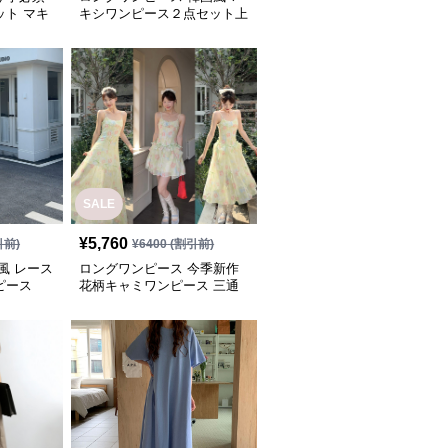
ット マキ
キシワンピース２点セット上
ップ
品ブルー
SALE
¥
5,760
引前)
¥
6400
(割引前)
風 レース
ロングワンピース 今季新作
ピース
花柄キャミワンピース 三通
り着回し 韓国風