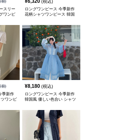
¥
6,320
(税込)
引前)
ノースリー
ロングワンピース 今季新作
ングワンピ
花柄シャツワンピース 韓国
風おしゃれ
¥
8,180
(税込)
引前)
今季新作
ロングワンピース 今季新作
ャツワンピ
韓国風 優しい色合い シャツ
ワンピース