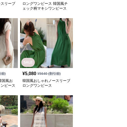
ースリーブ
ロングワンピース 韓国風チ
ェック柄マキシワンピース
おしゃれ新作
SALE
¥
5,080
引前)
¥
5640
(割引前)
韓国風お
韓国風おしゃれノースリーブ
ワンピース
ロングワンピース