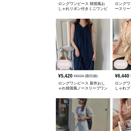
ロングワンピース 韓国風お
ロングワ
しゃれリボン付きミニワンピ
ースリー
ース
ンピース
SALE
SALE
¥
5,420
¥
6,440
¥
6020
(割引前)
ロングワンピース 新作おし
ロングワ
ゃれ韓国風ノースリーブワン
しゃれブ
ピース
ピース