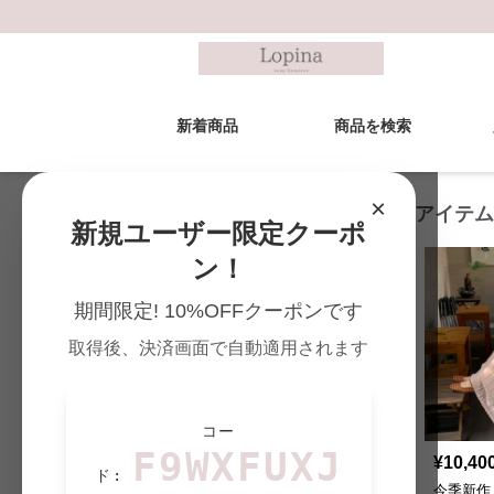
新着商品
商品を検索
×
ロングワンピース 新着アイテム
新規ユーザー限定クーポ
ン！
期間限定! 10%OFFクーポンです
取得後、決済画面で自動適用されます
コー
F9WXFUXJ
¥
10,400
¥
10,40
(税込)
ド:
今季新作 韓国風 小花柄 ノー
今季新作