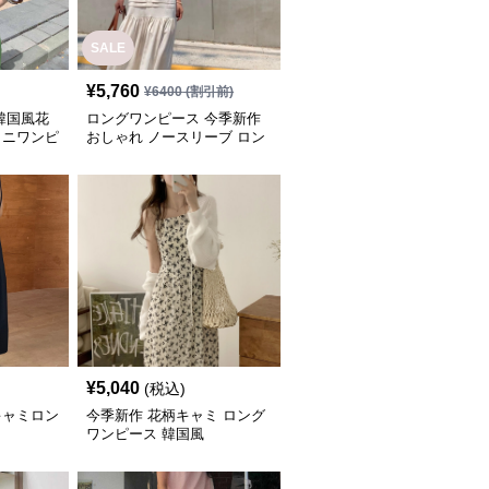
SALE
¥
5,760
¥
6400
(割引前)
韓国風花
ロングワンピース 今季新作
ミニワンピ
おしゃれ ノースリーブ ロン
グ ワンピース
¥
5,040
(税込)
キャミロン
今季新作 花柄キャミ ロング
ワンピース 韓国風