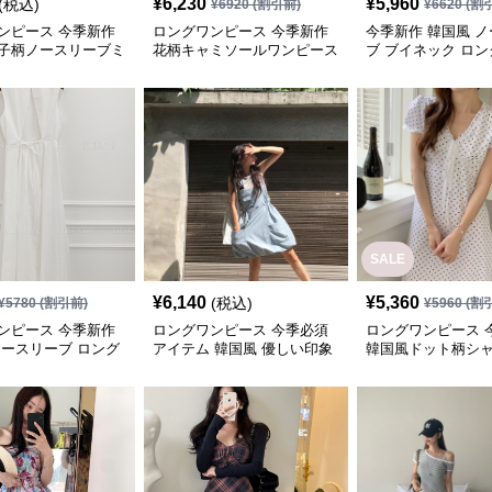
¥
6,230
¥
5,960
(税込)
¥
6920
(割引前)
¥
6620
(割
ンピース 今季新作
ロングワンピース 今季新作
今季新作 韓国風 
子柄ノースリーブミ
花柄キャミソールワンピース
ブ ブイネック ロ
ース
韓国風可愛いロング
ース
SALE
¥
6,140
¥
5,360
(税込)
¥
5780
(割引前)
¥
5960
(割
ンピース 今季新作
ロングワンピース 今季必須
ロングワンピース 
ノースリーブ ロング
アイテム 韓国風 優しい印象
韓国風ドット柄シ
ス
ミニ丈ジャンパースカート
ース 優しい印象