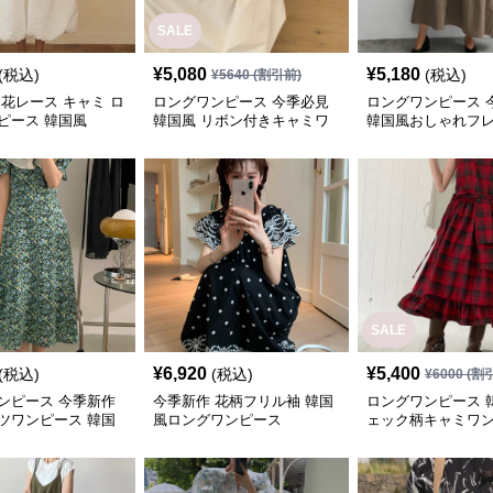
SALE
¥
5,080
¥
5,180
(税込)
(税込)
¥
5640
(割引前)
 花レース キャミ ロ
ロングワンピース 今季必見
ロングワンピース 
ピース 韓国風
韓国風 リボン付きキャミワ
韓国風おしゃれフ
ンピース
ンピース
SALE
¥
6,920
¥
5,400
(税込)
(税込)
¥
6000
(割
ンピース 今季新作
今季新作 花柄フリル袖 韓国
ロングワンピース 
ツワンピース 韓国
風ロングワンピース
ェック柄キャミワ
れロング丈
フリル段々ロング