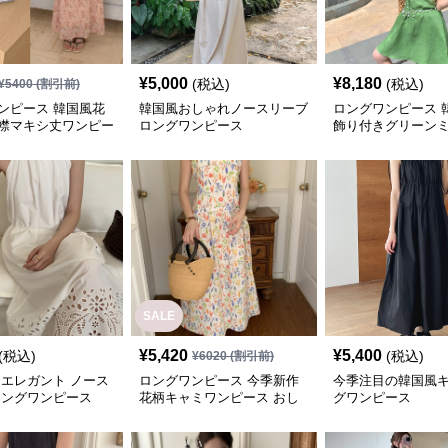
¥
5,000
¥
8,180
(税込)
(税込)
¥
5400
(割引前)
ンピース 韓国風花
韓国風おしゃれノースリーブ
ロングワンピース 
襟マキシ丈ワンピー
ロングワンピース
飾り付きグリーン
ース新作
SALE
¥
5,420
¥
5,400
(税込)
(税込)
¥
6020
(割引前)
 エレガント ノース
ロングワンピース 今季新作
今季注目の韓国風
ロングワンピース
花柄キャミワンピース おし
グワンピース
ゃれな夏の必須アイテム