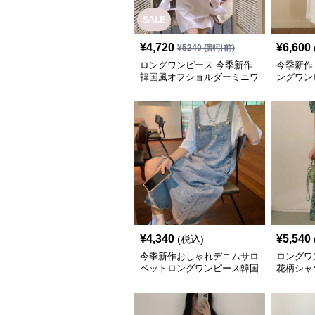
SALE
¥
4,720
¥
6,600
¥
5240
(割引前)
ロングワンピース 今季新作
今季新作
韓国風オフショルダーミニワ
ングワン
ンピース
¥
4,340
¥
5,540
(税込)
今季新作おしゃれデニムサロ
ロングワ
ペットロングワンピース韓国
花柄シャ
風
風おしゃ