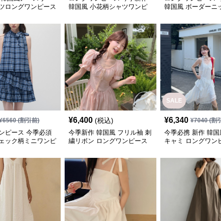
ツロングワンピース
韓国風 小花柄シャツワンピ
韓国風 ボーダーニ
ース
シ丈 ２点セットア
SALE
¥
6,400
¥
6,340
(税込)
¥
6560
(割引前)
¥
7040
(割
ンピース 今季必須
今季新作 韓国風 フリル袖 刺
今季必携 新作 韓国
ェック柄ミニワンピ
繍リボン ロングワンピース
キャミ ロングワン