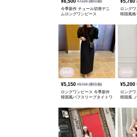
¥
6,500
¥
5,780
¥
7220
(割引前)
今季新作 チュール切替デニ
ロングワ
ムロングワンピース
韓国風格
ニワンピ
SALE
SALE
¥
5,150
¥
5,200
¥
5720
(割引前)
ロングワンピース 今季新作
ロングワ
韓国風パフスリーブタイトワ
韓国風 
ンピース
ワンピー