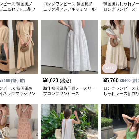
ンピース 韓国風ノ
ロングワンピース 韓国風チ
韓国風おしゃれノ
ブ二点セット上品ワ
ェック柄フレアキャミソール
ロングワンピース
ワンピース
SALE
¥
6,020
¥
5,760
(税込)
¥
7160
(割引前)
¥
6400
(割
ンピース 韓国風お
新作韓国風格子柄ノースリー
ロングワンピース 
イネックマキシワン
ブロングワンピース
しゃれレース新作