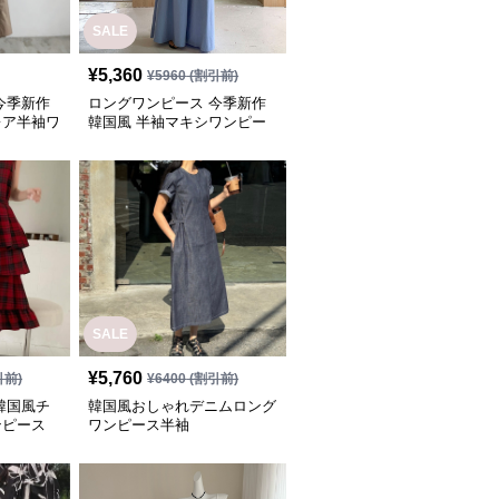
SALE
¥
5,360
¥
5960
(割引前)
今季新作
ロングワンピース 今季新作
レア半袖ワ
韓国風 半袖マキシワンピー
ス
SALE
¥
5,760
引前)
¥
6400
(割引前)
韓国風チ
韓国風おしゃれデニムロング
ンピース
ワンピース半袖
丈