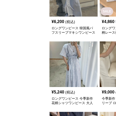
SALE
¥
6,200
¥
4,860
(税込)
ロングワンピース 韓国風パ
ロングワ
フスリーブマキシワンピース
柄レース
白色新作
ス
¥
5,240
¥
9,000
(税込)
ロングワンピース 今季新作
今季新作
花柄シャツワンピース 大人
リーブ 
可愛いロング丈