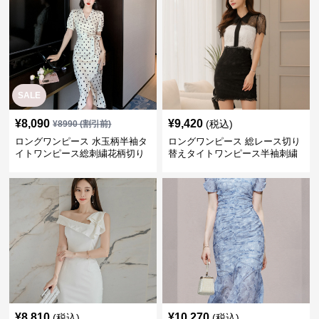
SALE
¥
8,090
¥
9,420
(税込)
¥
8990
(割引前)
ロングワンピース 水玉柄半袖タ
ロングワンピース 総レース切り
イトワンピース総刺繍花柄切り
替えタイトワンピース半袖刺繍
替え
花柄
¥
8,810
¥
10,270
(税込)
(税込)