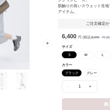
肌触りの良いスウェット生地
アイテム。
ご注文確定か
6,400
円 (税込)
8,000
円 (
Next slide
サイズ
S
M
L
カラー
ブラック
グレー
1
購