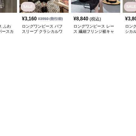
SALE
SALE
¥
3,160
¥
8,840
¥
3,8
(税込)
¥
3950
(割引前)
 ふわ
ロングワンピース パフ
ロングワンピース レー
ロン
パースカ
スリーブ クラシカルワ
ス 繊細フリンジ裾キャ
シカル
ンピース
ミロングワンピース
ース