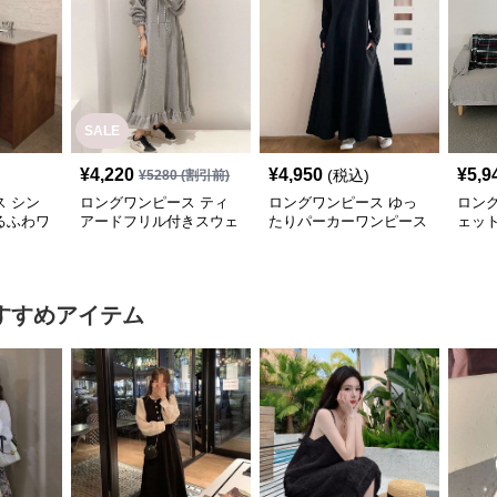
SALE
¥
4,220
¥
4,950
¥
5,9
(税込)
¥
5280
(割引前)
 シン
ロングワンピース ティ
ロングワンピース ゆっ
ロン
るふわワ
アードフリル付きスウェ
たりパーカーワンピース
ェッ
ットワンピース
ーロ
すすめアイテム