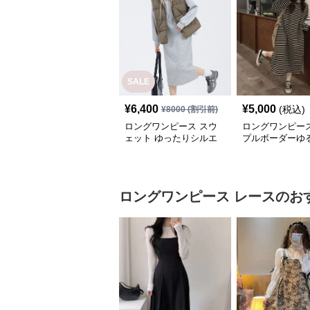
SALE
¥
6,400
¥
5,000
(税込)
¥
8000
(割引前)
ロングワンピース スウ
ロングワンピース
ェット ゆったりシルエ
プルボーダーゆ
ット フード付きロング
ンピース
ワンピース
ロングワンピース
レース
のお