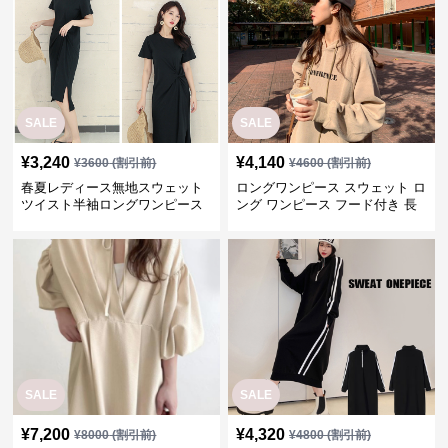
SALE
SALE
¥
3,240
¥
4,140
¥
3600
(割引前)
¥
4600
(割引前)
春夏レディース無地スウェット
ロングワンピース スウェット ロ
ツイスト半袖ロングワンピース
ング ワンピース フード付き 長
袖 ベージュ ゆったり
SALE
SALE
¥
7,200
¥
4,320
¥
8000
(割引前)
¥
4800
(割引前)