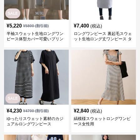
SALE
¥
5,220
¥
7,400
(税込)
¥
5800
(割引前)
半袖スウェット生地ロングワン
ロングワンピース 裏起毛スウェ
ピース体型カバー可愛いプリン
ット生地ロング丈ワンピース タ
ト
ートルネック
SALE
¥
4,230
¥
2,840
(税込)
¥
4700
(割引前)
ゆったりスウェット素材のカジ
縞模様スウェットロングワンピ
ュアルロングワンピース
ース女性用