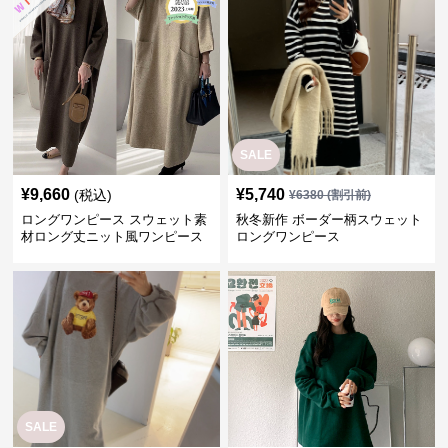
SALE
¥
9,660
¥
5,740
(税込)
¥
6380
(割引前)
ロングワンピース スウェット素
秋冬新作 ボーダー柄スウェット
材ロング丈ニット風ワンピース
ロングワンピース
体型カバー秋冬
SALE