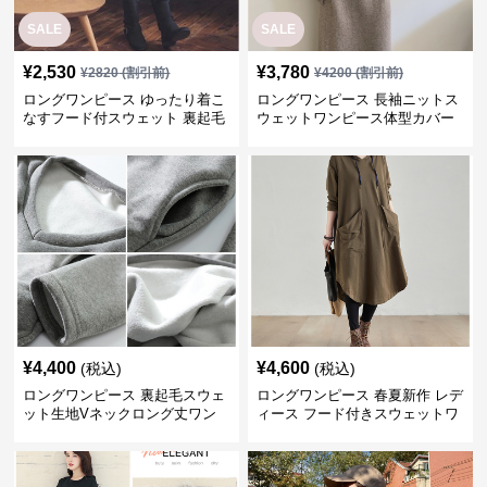
SALE
SALE
¥
2,530
¥
3,780
¥
2820
(割引前)
¥
4200
(割引前)
ロングワンピース ゆったり着こ
ロングワンピース 長袖ニットス
なすフード付スウェット 裏起毛
ウェットワンピース体型カバー
ポケット付き
ゆったりロング丈
¥
4,400
¥
4,600
(税込)
(税込)
ロングワンピース 裏起毛スウェ
ロングワンピース 春夏新作 レデ
ット生地Vネックロング丈ワン
ィース フード付きスウェットワ
ピース
ンピース