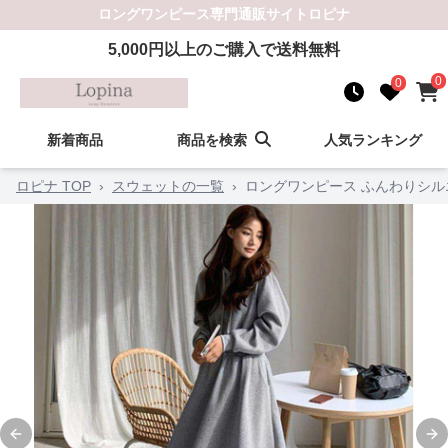
ロングワンピース
専門通販サイト
ロピナ
5,000
円以上のご購入で送料無料
0
0
新着商品
商品を検索
人気ランキング
ロピナ TOP
›
スウェットの一覧
›
ロングワンピース ふんわりシル
Previous slide
Ne