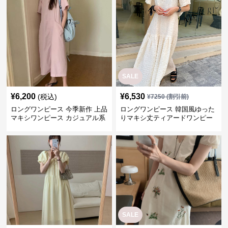
SALE
¥
6,200
¥
6,530
(税込)
¥
7250
(割引前)
ロングワンピース 今季新作 上品
ロングワンピース 韓国風ゆった
マキシワンピース カジュアル系
りマキシ丈ティアードワンピー
半袖
ス半袖
SALE