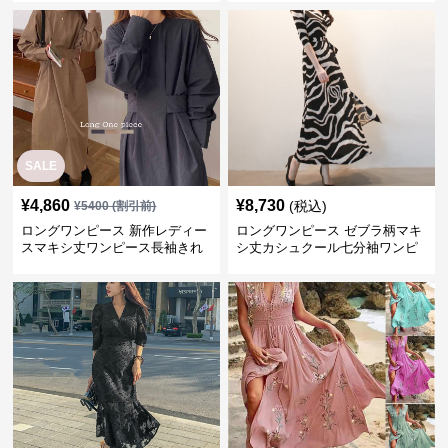
SALE
¥
4,860
¥
8,730
(税込)
¥
5400
(割引前)
ロングワンピース 新作レディー
ロングワンピース ゼブラ柄マキ
スマキシ丈ワンピース長袖きれ
シ丈カシュクール七分袖ワンピ
いめ体型カバー
ース