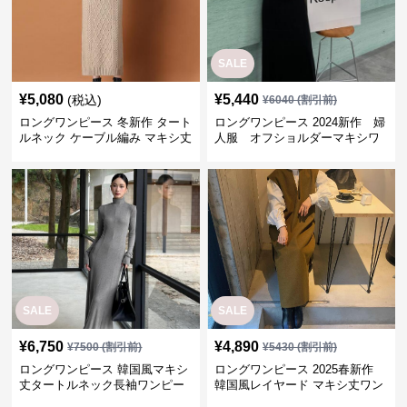
SALE
¥
5,080
¥
5,440
(税込)
¥
6040
(割引前)
ロングワンピース 冬新作 タート
ロングワンピース 2024新作 婦
ルネック ケーブル編み マキシ丈
人服 オフショルダーマキシワ
ニットワンピース
ンピース
SALE
SALE
¥
6,750
¥
4,890
¥
7500
(割引前)
¥
5430
(割引前)
ロングワンピース 韓国風マキシ
ロングワンピース 2025春新作
丈タートルネック長袖ワンピー
韓国風レイヤード マキシ丈ワン
ス
ピース