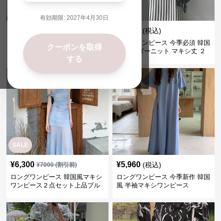
有効期限:
2027年4月30日
¥
5,600
¥
8,200
(税込)
(税込)
ロングワンピース きれいめマキ
ロングワンピース 今季必須 韓国
クーポンを取得
シ丈ワンピース長袖ブイネック
風 ボーダーニット マキシ丈 ２
する
羽織りベージュ
点セットアップ
SALE
¥
6,300
¥
5,960
(税込)
¥
7000
(割引前)
ロングワンピース 韓国風マキシ
ロングワンピース 今季新作 韓国
ワンピース２点セット上品ブル
風 半袖マキシワンピース
ー