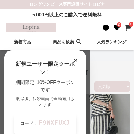
ロングワンピース
専門通販サイト
ロピナ
5,000
円以上のご購入で送料無料
0
0
新着商品
商品を検索
人気ランキング
ロピナ TOP
›
マキシの一覧
×
新規ユーザー限定クーポ
マキシ ロングワンピース 商品一覧
ン！
期間限定! 10%OFFクーポン
204
件の商品が見つかりました
です
取得後、決済画面で自動適用さ
れます
F9WXFUXJ
コード: