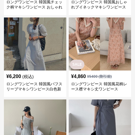
ロングワンピース 韓国風チェッ
ロングワンピース 韓国風おしゃ
ク柄マキシワンピース おしゃれ
れブイネックマキシワンピース
新作
SALE
¥
6,200
¥
4,860
(税込)
¥
5400
(割引前)
ロングワンピース 韓国風パフス
ロングワンピース 韓国風花柄レ
リーブマキシワンピース白色新
ース襟マキシ丈ワンピース
作