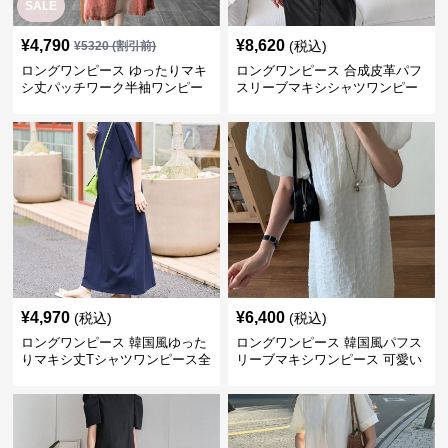
SALE
¥
4,790
¥
8,620
(税込)
¥
5320
(割引前)
ロングワンピース ゆったりマキ
ロングワンピース 合成皮革パフ
シ丈パッチワーク半袖ワンピー
スリーブマキシシャツワンピー
ス
ス
¥
4,970
¥
6,400
(税込)
(税込)
ロングワンピース 韓国風ゆった
ロングワンピース 韓国風パフス
りマキシ丈Tシャツワンピース全
リーブマキシワンピース 可愛い
7色
夏新作