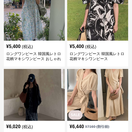
¥
5,400
¥
5,400
(税込)
(税込)
ロングワンピース 韓国風レトロ
ロングワンピース 韓国風レトロ
花柄マキシワンピース おしゃれ
花柄マキシワンピース
パフ袖
SALE
¥
6,020
¥
6,440
(税込)
¥
7160
(割引前)