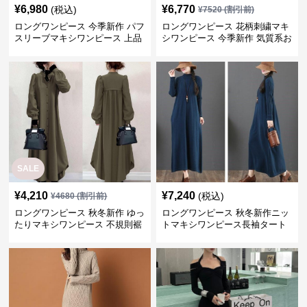
¥
6,980
¥
6,770
(税込)
¥
7520
(割引前)
ロングワンピース 今季新作 パフ
ロングワンピース 花柄刺繍マキ
スリーブマキシワンピース 上品
シワンピース 今季新作 気質系お
カジュアル
しゃれデザイン
SALE
¥
4,210
¥
7,240
(税込)
¥
4680
(割引前)
ロングワンピース 秋冬新作 ゆっ
ロングワンピース 秋冬新作ニッ
たりマキシワンピース 不規則裾
トマキシワンピース長袖タート
シャツ型
ルネック４色展開