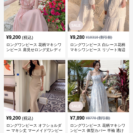
SALE
¥
9,200
¥
9,280
(税込)
¥
10310
(割引前)
ロングワンピース 花柄マキシワ
ロングワンピース 白レース花柄
ンピース 肩見せロング丈レディ
マキシワンピース リゾート海辺
ース リゾート
用長袖
SALE
¥
9,200
¥
7,890
(税込)
¥
8770
(割引前)
ロングワンピース オフショルダ
ロングワンピース 花柄マキシワ
ー マキシ丈 マーメイドワンピー
ンピース 体型カバー 半袖 透け