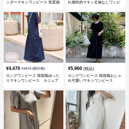
ンダーマキシワンピース 気質個
れ個性的マキシ丈袖なしワンピ
性的
ース
SALE
¥
4,470
¥
5,960
(税込)
¥
4970
(割引前)
ロングワンピース 韓国風ゆった
ロングワンピース 韓国風おしゃ
りマキシワンピース カジュア
れ可愛いマキシワンピース
ル半袖全7色