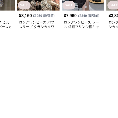
SALE
SALE
SALE
¥
3,160
¥
7,960
¥
3,8
¥
3950
(割引前)
¥
8840
(割引前)
 ふわ
ロングワンピース パフ
ロングワンピース レー
ロン
パースカ
スリーブ クラシカルワ
ス 繊細フリンジ裾キャ
シカル
ンピース
ミロングワンピース
ース