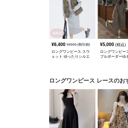
SALE
¥
6,400
¥
5,000
(税込)
¥
8000
(割引前)
ロングワンピース スウ
ロングワンピース
ェット ゆったりシルエ
プルボーダーゆ
ット フード付きロング
ンピース
ワンピース
ロングワンピース
レース
のお