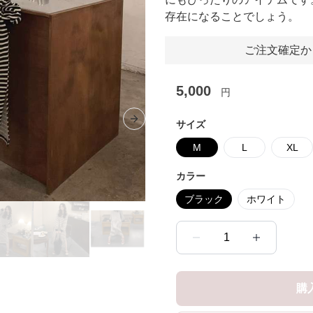
存在になることでしょう。
ご注文確定か
5,000
円
サイズ
Next slide
M
L
XL
カラー
ブラック
ホワイト
1
購