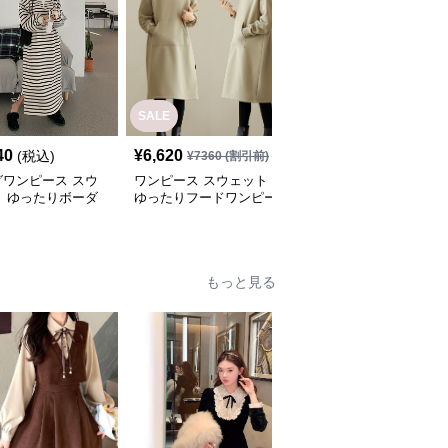
SALE
40
¥
6,620
¥
7,620
(税込)
(税込)
¥
7360
(割引前)
グワンピース スウ
ワンピース スウェット
ロングワンピース スウ
ト ゆったりボーダ
ゆったりフードワンピー
ェット ゆったりシルエ
ングワンピース
ス
ット くつろぎロングワ
ンピース
もっと見る