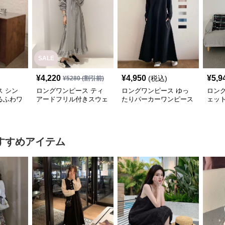
SALE
¥
4,220
¥
4,950
¥
5,9
(税込)
¥
5280
(割引前)
 シン
ロングワンピース ティ
ロングワンピース ゆっ
ロン
るふわワ
アードフリル付きスウェ
たりパーカーワンピース
ェッ
ットワンピース
ーロ
すすめアイテム