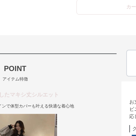
カー
POINT
アイテム特徴
したマキシ丈シルエット
お
インで体型カバーも叶える快適な着心地
ビ
応