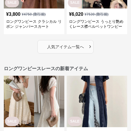
SALE
SALE
¥
3,800
¥
6,020
¥
4750
(割引前)
¥
7530
(割引前)
ロングワンピース クラシカル リ
ロングワンピース うっとり艶め
ボン ジャンパースカート
くレース襟ベルベットワンピー
ス
›
人気アイテム一覧へ
ロングワンピースレースの新着アイテム
SALE
SALE