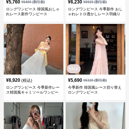
¥
5,760
¥
6,230
¥
6400
(割引前)
¥
6920
(割引前)
ロングワンピース 韓国風おしゃ
ロングワンピース 今季新作 おし
れレース新作ワンピース
ゃれレトロ透かしレース羽織り
ワンピース
SALE
¥
6,920
¥
5,690
(税込)
¥
6320
(割引前)
ロングワンピース 今季新作レー
今季新作 韓国風レース切り替え
ス韓国風キャミソールワンピー
ロングワンピース
ス