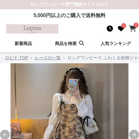
ロングワンピース
専門通販サイト
ロピナ
5,000
円以上のご購入で送料無料
0
0
新着商品
商品を検索
人気ランキング
ロピナ TOP
›
レースの一覧
›
ロングワンピース ふわくま総柄ジャ
Previous slide
Ne