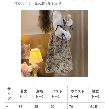
可愛らしく、重ね着を楽しめる
サ
着丈
肩幅
バスト
ウエスト
袖丈
イ
(cm)
(cm)
(cm)
(cm)
(cm)
ズ
M
86
35
90
76
61.5