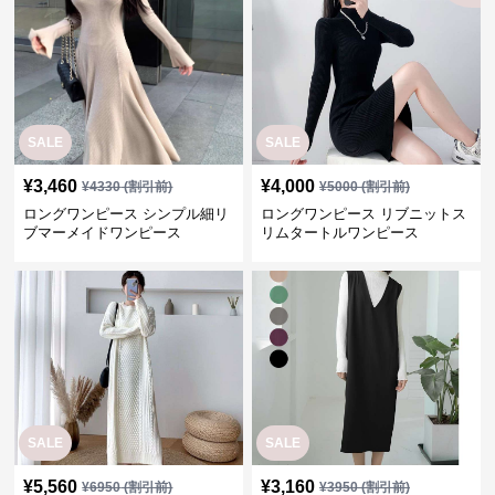
SALE
SALE
¥
3,460
¥
4,000
¥
4330
(割引前)
¥
5000
(割引前)
ロングワンピース シンプル細リ
ロングワンピース リブニットス
ブマーメイドワンピース
リムタートルワンピース
SALE
SALE
¥
5,560
¥
3,160
¥
6950
(割引前)
¥
3950
(割引前)