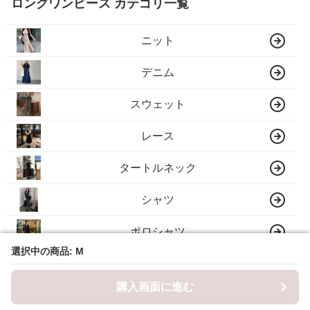
ロングワンピース カテゴリ一覧
ニット
デニム
スウェット
レース
タートルネック
シャツ
ポロシャツ
選択中の商品: M
選択中の商品: M
キャミ
購入画面に進む
購入画面に進む
フレア