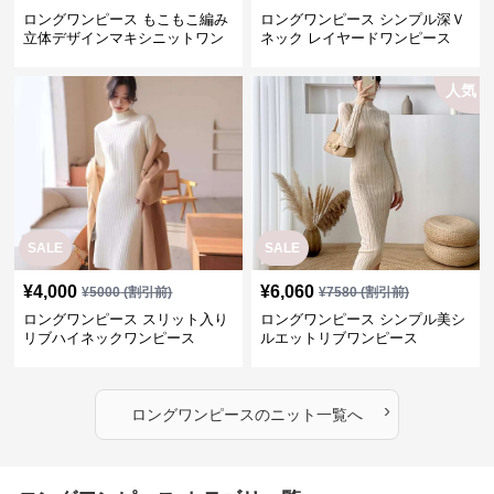
ロングワンピース もこもこ編み
ロングワンピース シンプル深Ｖ
立体デザインマキシニットワン
ネック レイヤードワンピース
ピース
人気
SALE
SALE
¥
4,000
¥
6,060
¥
5000
(割引前)
¥
7580
(割引前)
ロングワンピース スリット入り
ロングワンピース シンプル美シ
リブハイネックワンピース
ルエットリブワンピース
›
ロングワンピース
の
ニット
一覧へ