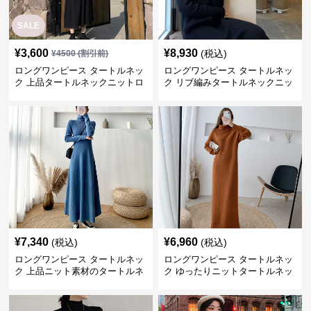
SALE
¥
3,600
¥
8,930
(税込)
¥
4500
(割引前)
ロングワンピース タートルネッ
ロングワンピース タートルネッ
ク 上品タートルネックニットロ
ク リブ編みタートルネックニッ
ングワンピース
トロングワンピース
¥
7,340
¥
6,960
(税込)
(税込)
ロングワンピース タートルネッ
ロングワンピース タートルネッ
ク 上品ニット素材のタートルネ
ク ゆったりニットタートルネッ
ックロングワンピース
クロングワンピース