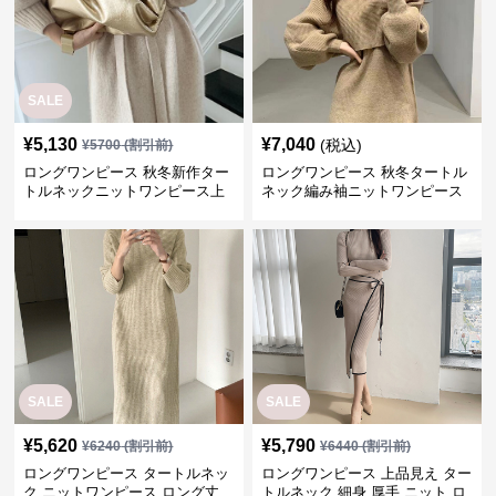
SALE
¥
5,130
¥
7,040
(税込)
¥
5700
(割引前)
ロングワンピース 秋冬新作ター
ロングワンピース 秋冬タートル
トルネックニットワンピース上
ネック編み袖ニットワンピース
品ボタン付き
付きストール二点組
SALE
SALE
¥
5,620
¥
5,790
¥
6240
(割引前)
¥
6440
(割引前)
ロングワンピース タートルネッ
ロングワンピース 上品見え ター
ク ニットワンピース ロング丈
トルネック 細身 厚手 ニット ロ