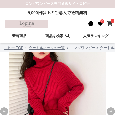
ロングワンピース
専門通販サイト
ロピナ
5,000
円以上のご購入で送料無料
0
0
新着商品
商品を検索
人気ランキング
ロピナ TOP
›
タートルネックの一覧
›
ロングワンピース タート
Previous slide
Ne