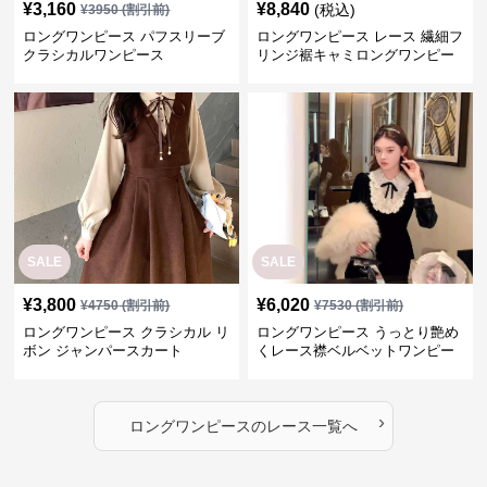
¥
3,160
¥
8,840
(税込)
¥
3950
(割引前)
ロングワンピース パフスリーブ
ロングワンピース レース 繊細フ
クラシカルワンピース
リンジ裾キャミロングワンピー
ス
SALE
SALE
¥
3,800
¥
6,020
¥
4750
(割引前)
¥
7530
(割引前)
ロングワンピース クラシカル リ
ロングワンピース うっとり艶め
ボン ジャンパースカート
くレース襟ベルベットワンピー
ス
›
ロングワンピース
の
レース
一覧へ