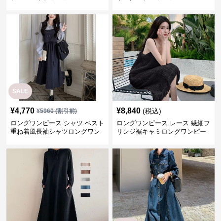
SALE
¥
4,770
¥
8,840
(税込)
¥
5960
(割引前)
ロングワンピース シャツ ベスト
ロングワンピース レース 繊細フ
重ね着風長袖シャツロングワン
リンジ裾キャミロングワンピー
ピース
ス
SALE
¥
4,950
¥
6,060
(税込)
¥
7580
(割引前)
ロングワンピース ゆったりパー
ロングワンピース フレア切替デ
カーワンピース
ニムワンピース