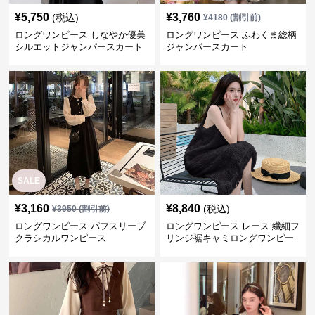
SALE
¥
3,160
¥
8,840
(税込)
¥
3950
(割引前)
ロングワンピース パフスリーブ
ロングワンピース レース 繊細フ
クラシカルワンピース
リンジ裾キャミロングワンピー
ス
SALE
SALE
¥
3,800
¥
6,020
¥
4750
(割引前)
¥
7530
(割引前)
ロングワンピース クラシカル リ
ロングワンピース うっとり艶め