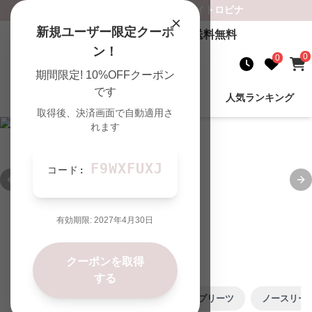
ロングワンピース
専門通販サイト
ロピナ
×
新規ユーザー限定クーポ
5,000
円以上のご購入で送料無料
ン！
0
0
期間限定! 10%OFFクーポン
です
新着商品
商品を検索
人気ランキング
取得後、決済画面で自動適用さ
れます
Previous slide
Ne
カテゴリで絞る
F9WXFUXJ
コード:
キャミ
フレア
ツイード
プリーツ
ノースリー
有効期限:
2027年4月30日
価格で絞り込む
クーポンを取得
2000円台
3000円台
4000円台
5000円台
6000
する