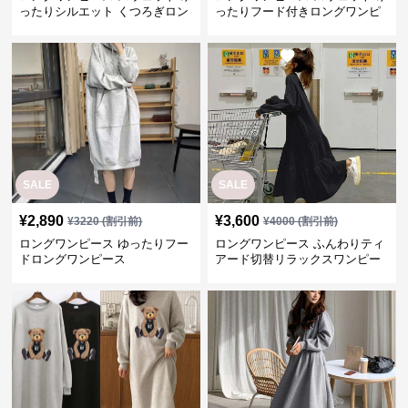
SALE
SALE
¥
2,890
¥
3,600
¥
3220
(割引前)
¥
4000
(割引前)
ロングワンピース ゆったりフー
ロングワンピース ふんわりティ
ドロングワンピース
アード切替リラックスワンピー
ス
¥
2,700
¥
2,880
(税込)
(税込)
ロングワンピース くまさんとシ
ロングワンピース ふんわりシル
ューズ刺繍ゆったりワンピース
エット パーカーワンピース