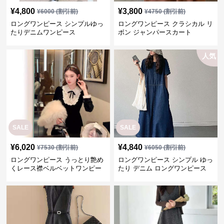
SALE
SALE
¥
6,020
¥
4,840
¥
7530
(割引前)
¥
6050
(割引前)
ロングワンピース うっとり艶め
ロングワンピース シンプル ゆっ
くレース襟ベルベットワンピー
たり デニム ロングワンピース
ス
SALE
SALE
¥
5,940
¥
4,500
¥
7430
(割引前)
¥
5000
(割引前)
ロングワンピース シンプル上品
ロングワンピース 上品シンプル