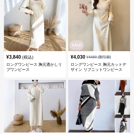
¥
3,840
¥
4,030
(税込)
¥
4480
(割引前)
ロングワンピース 胸元透かしリ
ロングワンピース 胸元カットデ
ブワンピース
ザイン リブニットワンピース
¥
4,800
¥
4,580
(税込)
(税込)
ロングワンピース ゆるふわフー
ロングワンピース ニット幾何学
ディニットワンピース
模様ハイネック長袖ワンピース
二点セット
›
ロングワンピース
の
ニット
一覧へ