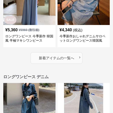
風 半袖マキシワンピース
ットロングワンピース韓国風
›
新着アイテムの一覧へ
ロングワンピース デニム
SALE
SALE
¥
6,060
¥
4,800
¥
7580
(割引前)
¥
6000
(割引前)
ロングワンピース フレア切替デ
ロングワンピース シンプルゆっ
ニムワンピース
たりデニムワンピース