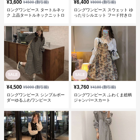
SALE
SALE
¥
4,500
¥
3,760
¥
5000
(割引前)
¥
4180
(割引前)
ロングワンピース シンプルボー
ロングワンピース ふわくま総柄
ダーゆるふわワンピース
ジャンパースカート
SALE
SALE
¥
3,160
¥
4,220
¥
3950
(割引前)
¥
5280
(割引前)
ロングワンピース パフスリーブ
ロングワンピース ティアードフ
クラシカルワンピース
リル付きスウェットワンピース