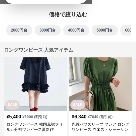
ロングワンピース 人気アイテム
SALE
SALE
¥
5,400
¥
6,340
¥
6000
(割引前)
¥
7040
(割引前)
ロングワンピース 韓国風裾フリ
丸首パフスリーブ フレア ロング
ル五分袖ワンピース夏新作
ワンピース ウエストシャーリン
グ