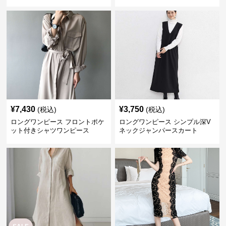
¥
7,430
¥
3,750
(税込)
(税込)
ロングワンピース フロントポケ
ロングワンピース シンプル深V
ット付きシャツワンピース
ネックジャンパースカート
SALE
¥
3,880
¥
11,200
(税込)
¥
4850
(割引前)
ロングワンピース リネン素材の
ロングワンピース レース 贅沢レ
スキッパー襟シャツワンピース
ース切替ミディ丈ワンピース
›
ロングワンピース
の
レース
一覧へ