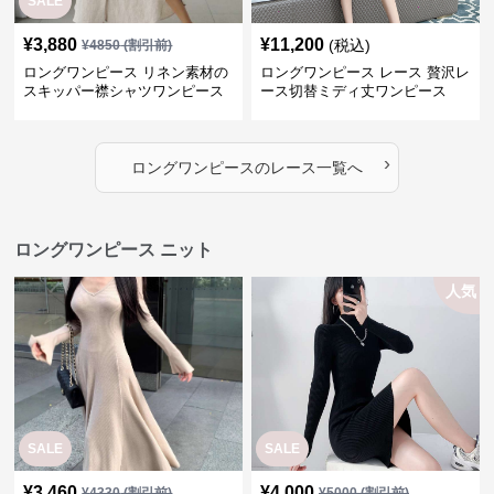
ロングワンピース ニット
人気
SALE
SALE
¥
3,460
¥
4,000
¥
4330
(割引前)
¥
5000
(割引前)
ロングワンピース シンプル細リ
ロングワンピース リブニットス
ブマーメイドワンピース
リムタートルワンピース