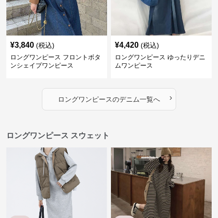
›
ロングワンピース
の
デニム
一覧へ
ロングワンピース スウェット
SALE
SALE
¥
6,400
¥
4,500
¥
8000
(割引前)
¥
5000
(割引前)
ロングワンピース スウェット ゆ
ロングワンピース シンプルボー
ったりシルエット フード付きロ
ダーゆるふわワンピース
ングワンピース