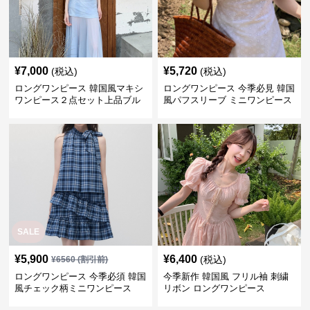
ー
SALE
¥
5,900
¥
6,400
(税込)
¥
6560
(割引前)
ロングワンピース 今季必須 韓国
今季新作 韓国風 フリル袖 刺繍
風チェック柄ミニワンピース
リボン ロングワンピース