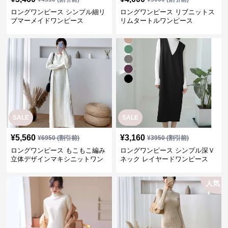
SALE
SALE
¥
5,560
¥
3,160
¥
6950
(割引前)
¥
3950
(割引前)
ロングワンピース もこもこ編み
ロングワンピース シンプル深Ｖ
立体デザインマキシニットワン
ネック レイヤードワンピース
ピース
人気
SALE
SALE
¥
4,000
¥
6,060
¥
5000
(割引前)
¥
7580
(割引前)
ロングワンピース スリット入り
ロングワンピース シンプル美シ
リブハイネックワンピース
ルエットリブワンピース