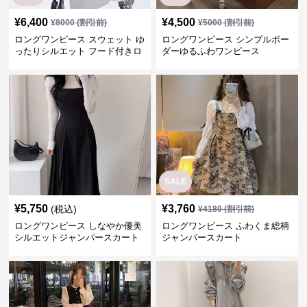
SALE
¥
5,750
¥
3,760
(税込)
¥
4180
(割引前)
ロングワンピース しなやか優美
ロングワンピース ふわくま総柄
シルエットジャンパースカート
ジャンパースカート
SALE
SALE
¥
3,160
¥
4,220
¥
3950
(割引前)
¥
5280
(割引前)
ロングワンピース パフスリーブ
ロングワンピース ティアードフ