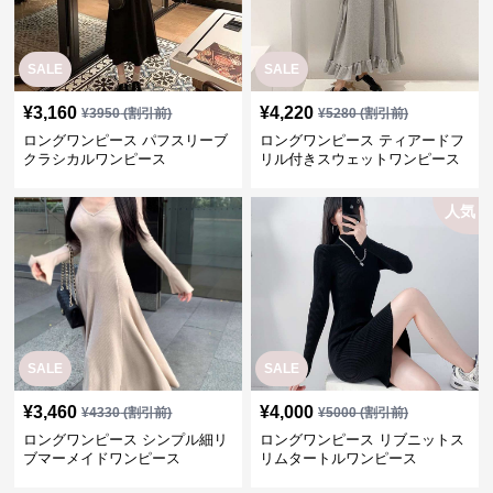
人気
SALE
SALE
¥
3,460
¥
4,000
¥
4330
(割引前)
¥
5000
(割引前)
ロングワンピース シンプル細リ
ロングワンピース リブニットス
ブマーメイドワンピース
リムタートルワンピース