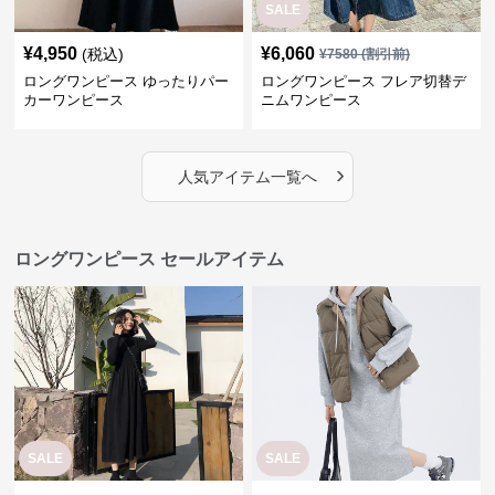
›
人気アイテム一覧へ
ロングワンピース セールアイテム
SALE
SALE
¥
3,600
¥
6,400
¥
4500
(割引前)
¥
8000
(割引前)
ロングワンピース タートルネッ
ロングワンピース スウェット ゆ
ク 上品タートルネックニットロ
ったりシルエット フード付きロ
ングワンピース
ングワンピース