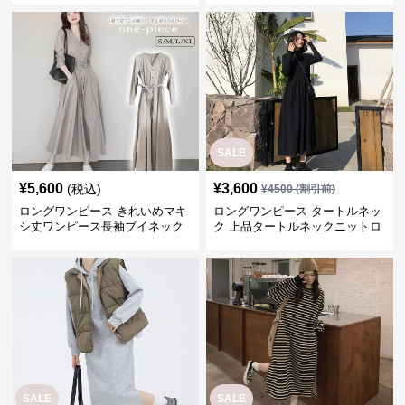
SALE
¥
5,600
¥
3,600
(税込)
¥
4500
(割引前)
ロングワンピース きれいめマキ
ロングワンピース タートルネッ
シ丈ワンピース長袖ブイネック
ク 上品タートルネックニットロ
羽織りベージュ
ングワンピース
SALE
SALE
¥
6,400
¥
4,500
¥
8000
(割引前)
¥
5000
(割引前)
ロングワンピース スウェット ゆ
ロングワンピース シンプルボー
ったりシルエット フード付きロ
ダーゆるふわワンピース
ングワンピース