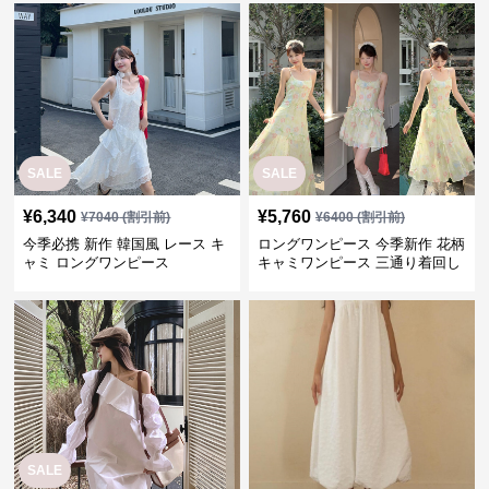
SALE
SALE
¥
6,340
¥
5,760
¥
7040
(割引前)
¥
6400
(割引前)
今季必携 新作 韓国風 レース キ
ロングワンピース 今季新作 花柄
ャミ ロングワンピース
キャミワンピース 三通り着回し
韓国風
SALE
¥
4,720
¥
6,600
(税込)
¥
5240
(割引前)
ロングワンピース 今季新作 韓国
今季新作 花レース キャミ ロン
風オフショルダーミニワンピー
グワンピース 韓国風
ス