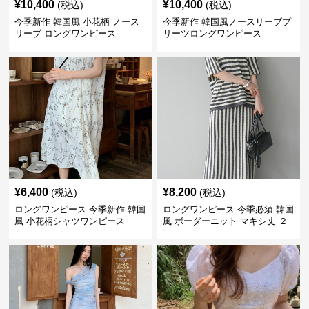
¥
6,400
¥
8,200
(税込)
(税込)
ロングワンピース 今季新作 韓国
ロングワンピース 今季必須 韓国
風 小花柄シャツワンピース
風 ボーダーニット マキシ丈 ２
点セットアップ
¥
7,000
¥
5,720
(税込)
(税込)
ロングワンピース 韓国風マキシ
ロングワンピース 今季必見 韓国
ワンピース２点セット上品ブル
風パフスリーブ ミニワンピース