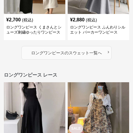
›
ロングワンピース
の
スウェット
一覧へ
ロングワンピース レース
SALE
¥
5,750
¥
3,760
(税込)
¥
4180
(割引前)
ロングワンピース しなやか優美
ロングワンピース ふわくま総柄
シルエットジャンパースカート
ジャンパースカート