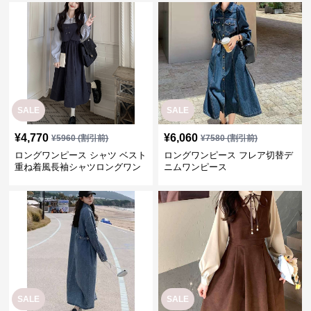
SALE
SALE
¥
4,770
¥
6,060
¥
5960
(割引前)
¥
7580
(割引前)
ロングワンピース シャツ ベスト
ロングワンピース フレア切替デ
重ね着風長袖シャツロングワン
ニムワンピース
ピース
SALE
SALE
¥
4,800
¥
3,800
¥
6000
(割引前)
¥
4750
(割引前)
ロングワンピース シンプルゆっ
ロングワンピース クラシカル リ
たりデニムワンピース
ボン ジャンパースカート
人気