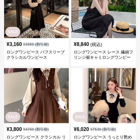
SALE
¥
3,160
¥
8,840
(税込)
¥
3950
(割引前)
ロングワンピース パフスリーブ
ロングワンピース レース 繊細フ
クラシカルワンピース
リンジ裾キャミロングワンピー
ス
SALE
SALE
¥
3,800
¥
6,020
¥
4750
(割引前)
¥
7530
(割引前)
ロングワンピース クラシカル リ
ロングワンピース うっとり艶め