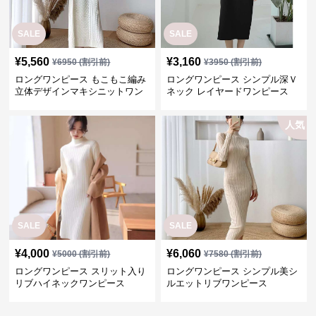
SALE
SALE
¥
5,560
¥
3,160
¥
6950
(割引前)
¥
3950
(割引前)
ロングワンピース もこもこ編み
ロングワンピース シンプル深Ｖ
立体デザインマキシニットワン
ネック レイヤードワンピース
ピース
人気
SALE
SALE
¥
4,000
¥
6,060
¥
5000
(割引前)
¥
7580
(割引前)
ロングワンピース スリット入り
ロングワンピース シンプル美シ
リブハイネックワンピース
ルエットリブワンピース