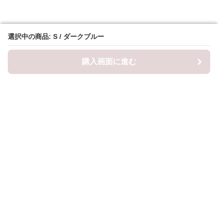
選択中の商品: S / ダークブルー
選択中の商品: S / ダークブルー
購入画面に進む
購入画面に進む
ロピナ
について
会社概要