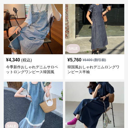
SALE
¥
4,340
¥
5,760
(税込)
¥
6400
(割引前)
今季新作おしゃれデニムサロペ
韓国風おしゃれデニムロングワ
ットロングワンピース韓国風
ンピース半袖
SALE