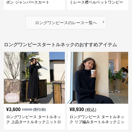
ボン ジャンパースカート
くレース襟ベルベットワンピー
ス
›
ロングワンピース
の
レース
一覧へ
ロングワンピースタートルネックのおすすめアイテム
SALE
¥
3,600
¥
8,930
(税込)
¥
4500
(割引前)
ロングワンピース タートルネッ
ロングワンピース タートルネッ
ク 上品タートルネックニットロ
ク リブ編みタートルネックニッ
ングワンピース
トロングワンピース