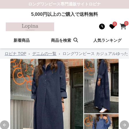
ロングワンピース
専門通販サイト
ロピナ
5,000
円以上のご購入で送料無料
0
0
新着商品
商品を検索
人気ランキング
ロピナ TOP
›
デニムの一覧
›
ロングワンピース カジュアルゆっ
Previous slide
Ne