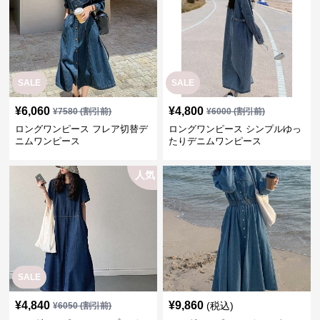
SALE
SALE
¥
6,060
¥
4,800
¥
7580
(割引前)
¥
6000
(割引前)
ロングワンピース フレア切替デ
ロングワンピース シンプルゆっ
ニムワンピース
たりデニムワンピース
人気
SALE
¥
4,840
¥
9,860
(税込)
¥
6050
(割引前)