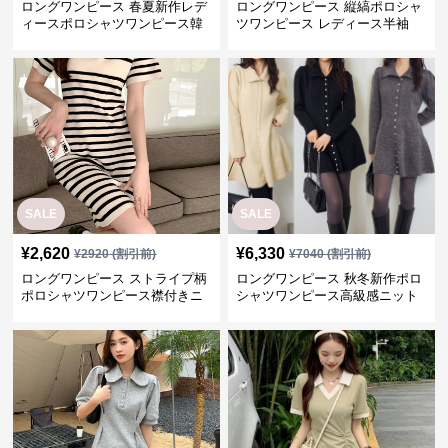
ロングワンピース 春夏新作レデ
ロングワンピース 縦縞ポロシャ
ィースポロシャツワンピース韓
ツワンピース レディース半袖
国風高級感
SALE
SALE
¥
2,620
¥
6,330
¥
2920
(割引前)
¥
7040
(割引前)
ロングワンピース ストライプ柄
ロングワンピース 秋冬新作ポロ
ポロシャツワンピース襟付きニ
シャツワンピース高級感ニット
ット女性用
素材