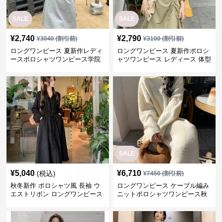
SALE
SALE
¥
2,740
¥
2,790
¥
3040
(割引前)
¥
3100
(割引前)
ロングワンピース 夏新作レディ
ロングワンピース 夏新作ポロシ
ースポロシャツワンピース学院
ャツワンピース レディース 体型
風スタイル
カバー 学院風
SALE
¥
5,040
¥
6,710
(税込)
¥
7450
(割引前)
秋冬新作 ポロシャツ風 長袖 ウ
ロングワンピース ケーブル編み
エストリボン ロングワンピース
ニットポロシャツワンピース秋
冬