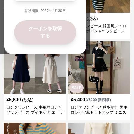
SALE
有効期限:
2027年4月30日
¥
6,850
¥
6,140
(税込)
¥
7610
(割引前)
大人可愛いポロシャツ風半袖ロ
ロングワンピース 韓国風レトロ
クーポンを取得
ングワンピース
ボーダーポロシャツワンピース
する
SALE
¥
5,800
¥
5,400
(税込)
¥
6000
(割引前)
ロングワンピース 半袖ポロシャ
ロングワンピース 秋冬新作 黒ポ
ツワンピース ブイネック エーラ
ロシャツ風セットアップ ミニス
イン ミドル丈
カート 白襟