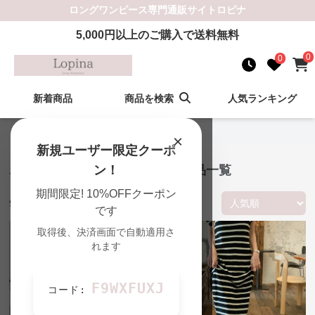
ロングワンピース
専門通販サイト
ロピナ
5,000
円以上のご購入で送料無料
0
0
新着商品
商品を検索
人気ランキング
ロピナ TOP
›
ポロシャツの一覧
×
新規ユーザー限定クーポ
ポロシャツ ロングワンピース 商品一覧
ン！
期間限定! 10%OFFクーポン
90
件の商品が見つかりました
です
取得後、決済画面で自動適用さ
れます
F9WXFUXJ
コード: