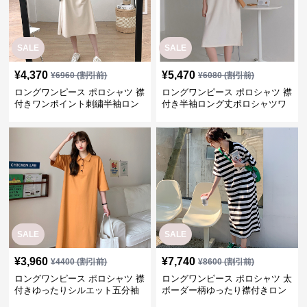
SALE
SALE
¥
4,370
¥
5,470
¥
6960
(割引前)
¥
6080
(割引前)
ロングワンピース ポロシャツ 襟
ロングワンピース ポロシャツ 襟
付きワンポイント刺繍半袖ロン
付き半袖ロング丈ポロシャツワ
グワンピース
ンピース
SALE
SALE
¥
3,960
¥
7,740
¥
4400
(割引前)
¥
8600
(割引前)
ロングワンピース ポロシャツ 襟
ロングワンピース ポロシャツ 太
付きゆったりシルエット五分袖
ボーダー柄ゆったり襟付きロン
ロングワンピース
グワンピース