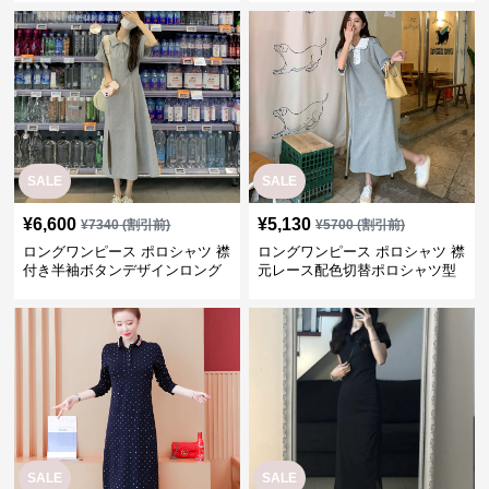
SALE
SALE
¥
6,600
¥
5,130
¥
7340
(割引前)
¥
5700
(割引前)
ロングワンピース ポロシャツ 襟
ロングワンピース ポロシャツ 襟
付き半袖ボタンデザインロング
元レース配色切替ポロシャツ型
丈ワンピース
ロングワンピース
SALE
SALE