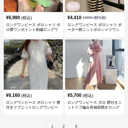
SALE
¥
6,980
¥
4,410
(税込)
¥
4900
(割引前)
ロングワンピース ポロシャツ ポ
ロングワンピース ポロシャツ ボ
ロ襟ワンポイント刺繍ロングワ
ーダー柄ニットポロシャツワン
ンピース
ピース
¥
6,160
¥
5,700
(税込)
(税込)
ロングワンピース ポロシャツ 襟
ロングワンピース ポロ 襟付きニ
付きリブニットロングワンピー
ットリブ編み長袖前開きロング
ス前開きボタン
ワンピース
1
2