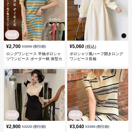
SALE
¥
2,700
¥
5,060
(税込)
¥
3000
(割引前)
ロングワンピース 半袖ポロシャ
ポロシャツ風ハーフ開きロング
ツワンピース ボーダー柄 体型カ
ワンピース長袖
バー可愛いチュニック
SALE
SALE
¥
2,900
¥
3,040
¥
3220
(割引前)
¥
3380
(割引前)