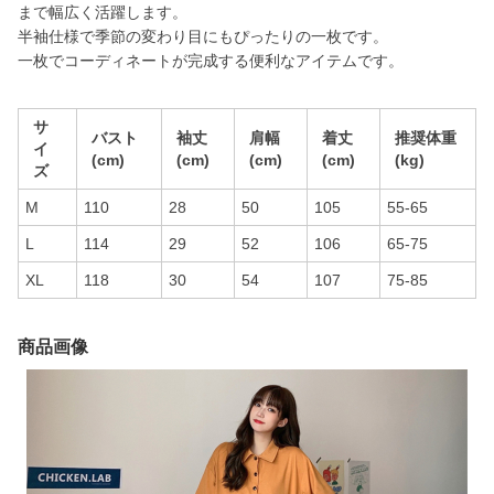
まで幅広く活躍します。
半袖仕様で季節の変わり目にもぴったりの一枚です。
一枚でコーディネートが完成する便利なアイテムです。
サ
バスト
袖丈
肩幅
着丈
推奨体重
イ
(cm)
(cm)
(cm)
(cm)
(kg)
ズ
M
110
28
50
105
55-65
L
114
29
52
106
65-75
XL
118
30
54
107
75-85
商品画像