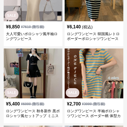
SALE
¥
6,850
¥
6,140
(税込)
¥
7610
(割引前)
大人可愛いポロシャツ風半袖ロ
ロングワンピース 韓国風レトロ
ングワンピース
ボーダーポロシャツワンピース
SALE
SALE
¥
5,400
¥
2,700
¥
6000
(割引前)
¥
3000
(割引前)
ロングワンピース 秋冬新作 黒ポ
ロングワンピース 半袖ポロシャ
ロシャツ風セットアップ ミニス
ツワンピース ボーダー柄 体型カ
カート 白襟
バー可愛いチュニック