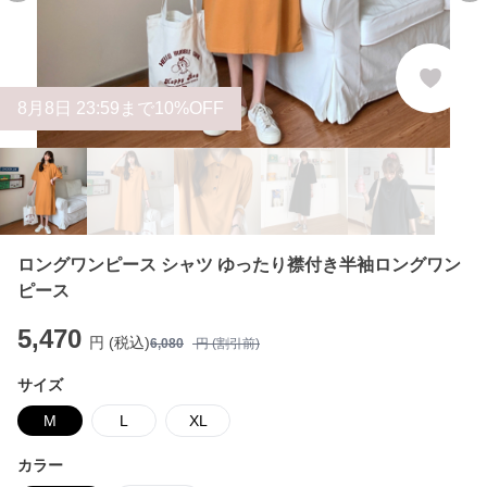
8
月
8
日 23:59まで10%OFF
ロングワンピース シャツ ゆったり襟付き半袖ロングワン
ピース
5,470
円 (税込)
6,080
円 (割引前)
サイズ
M
L
XL
カラー