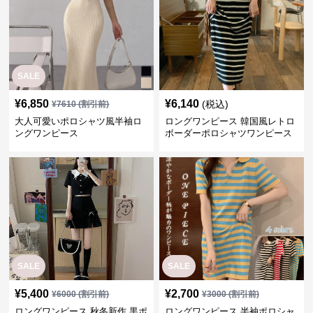
SALE
¥
6,850
¥
6,140
(税込)
¥
7610
(割引前)
大人可愛いポロシャツ風半袖ロ
ロングワンピース 韓国風レトロ
ングワンピース
ボーダーポロシャツワンピース
SALE
SALE
¥
5,400
¥
2,700
¥
6000
(割引前)
¥
3000
(割引前)
ロングワンピース 秋冬新作 黒ポ
ロングワンピース 半袖ポロシャ