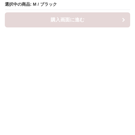
選択中の商品: M / ブラック
選択中の商品: M / ブラック
購入画面に進む
購入画面に進む
ロピナ
について
会社概要
利用規約