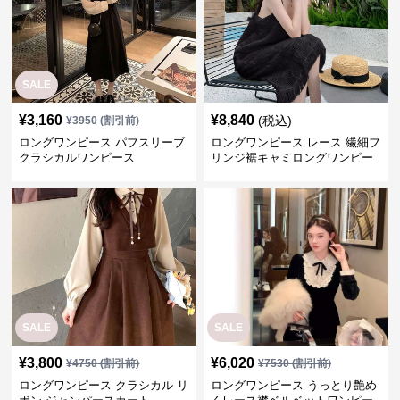
SALE
¥
3,160
¥
8,840
(税込)
¥
3950
(割引前)
ロングワンピース パフスリーブ
ロングワンピース レース 繊細フ
クラシカルワンピース
リンジ裾キャミロングワンピー
ス
SALE
SALE
¥
3,800
¥
6,020
¥
4750
(割引前)
¥
7530
(割引前)
ロングワンピース クラシカル リ
ロングワンピース うっとり艶め