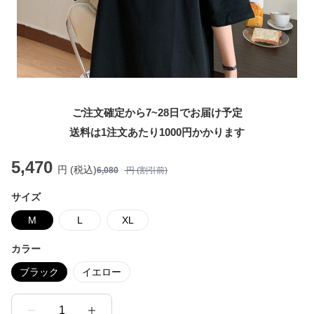
ご注文確定から7~28日でお届け予定
送料は1注文あたり
1000
円かかります
5,470
円 (税込)
6,080
円 (割引前)
サイズ
M
L
XL
カラー
ブラック
イエロー
1