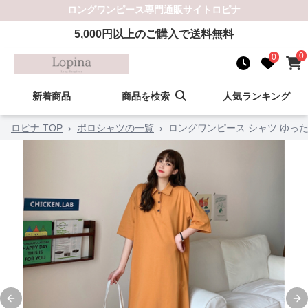
ロングワンピース
専門通販サイト
ロピナ
5,000
円以上のご購入で送料無料
0
0
新着商品
商品を検索
人気ランキング
ロピナ TOP
›
ポロシャツの一覧
›
ロングワンピース シャツ ゆっ
Previous slide
Ne