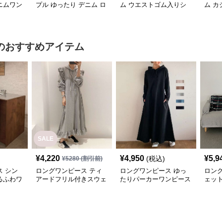
ニムワン
プル ゆったり デニム ロ
ム ウエストゴム入りシ
ム 
ングワンピース
ャツ襟長袖デニムロング
ニム
ワンピース
のおすすめアイテム
SALE
¥
4,220
¥
4,950
¥
5,9
(税込)
¥
5280
(割引前)
 シン
ロングワンピース ティ
ロングワンピース ゆっ
ロン
るふわワ
アードフリル付きスウェ
たりパーカーワンピース
ェッ
ットワンピース
ーロ