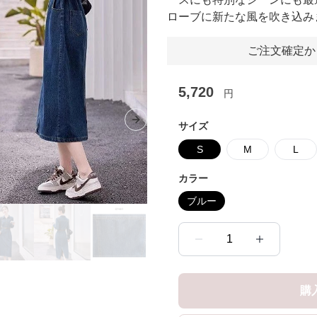
ローブに新たな風を吹き込み
ご注文確定か
5,720
円
Next slide
サイズ
S
M
L
カラー
ブルー
1
購