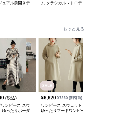
カジュアル前開きデ
ム クラシカルレトロデ
たりデニムギャザーワン
ワンピース
ニムワンピース
ピース
もっと見る
SALE
40
¥
6,620
¥
7,620
(税込)
(税込)
¥
7360
(割引前)
グワンピース スウ
ワンピース スウェット
ロングワンピース スウ
ト ゆったりボーダ
ゆったりフードワンピー
ェット ゆったりシルエ
ングワンピース
ス
ット くつろぎロングワ
ンピース