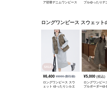
ア切替デニムワンピース
プルゆったりデ
ピース
ロングワンピース
スウェット
SALE
¥
6,400
¥
5,000
(税込)
¥
8000
(割引前)
ロングワンピース スウ
ロングワンピース
ェット ゆったりシルエ
プルボーダーゆ
ット フード付きロング
ンピース
ワンピース