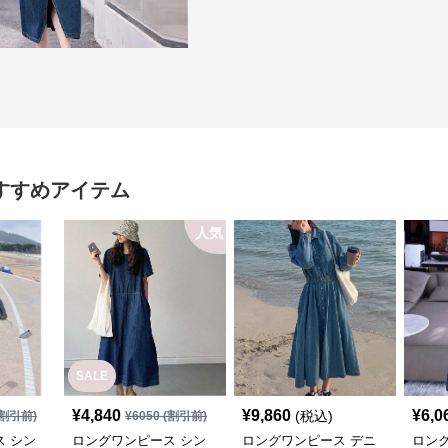
すすめアイテム
人気
SALE
¥
4,840
¥
9,860
¥
6,0
(税込)
割引前)
¥
6050
(割引前)
 シン
ロングワンピース シン
ロングワンピース デニ
ロン