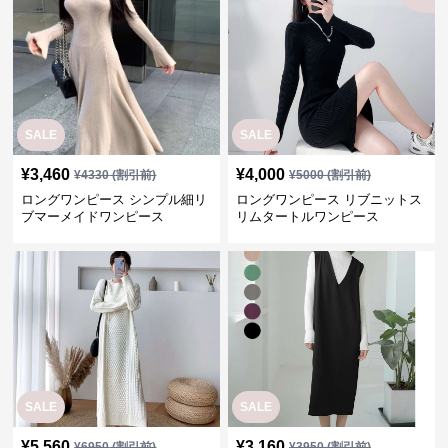
SALE
SALE
¥
3,460
¥
4,000
¥
4330
(割引前)
¥
5000
(割引前)
ロングワンピース シンプル細リ
ロングワンピース リブニットス
ブマーメイドワンピース
リムタートルワンピース
SALE
SALE
¥
5,560
¥
3,160
¥
6950
(割引前)
¥
3950
(割引前)