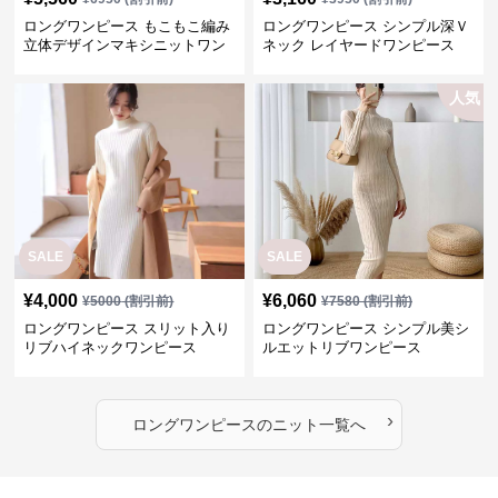
ロングワンピース もこもこ編み
ロングワンピース シンプル深Ｖ
立体デザインマキシニットワン
ネック レイヤードワンピース
ピース
人気
SALE
SALE
¥
4,000
¥
6,060
¥
5000
(割引前)
¥
7580
(割引前)
ロングワンピース スリット入り
ロングワンピース シンプル美シ
リブハイネックワンピース
ルエットリブワンピース
›
ロングワンピース
の
ニット
一覧へ