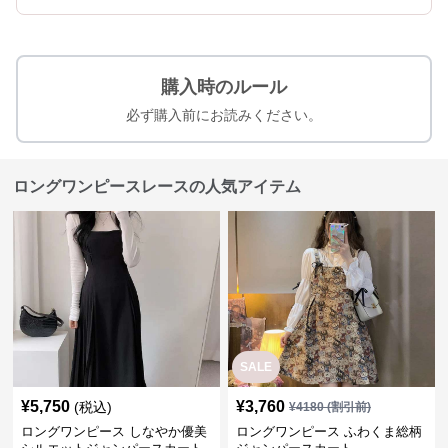
購入時のルール
必ず購入前にお読みください。
ロングワンピースレースの人気アイテム
SALE
¥
5,750
¥
3,760
(税込)
¥
4180
(割引前)
ロングワンピース しなやか優美
ロングワンピース ふわくま総柄