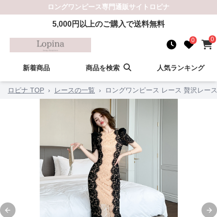
ロングワンピース
専門通販サイト
ロピナ
5,000
円以上のご購入で送料無料
0
0
新着商品
商品を検索
人気ランキング
ロピナ TOP
›
レースの一覧
›
ロングワンピース レース 贅沢レー
Previous slide
Ne