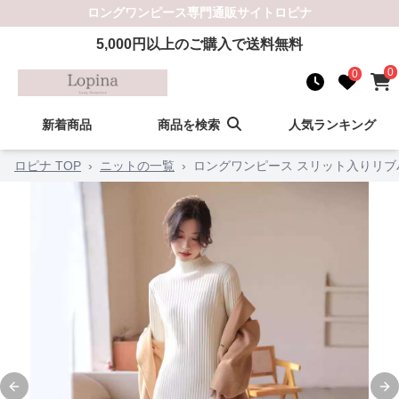
ロングワンピース
専門通販サイト
ロピナ
5,000
円以上のご購入で送料無料
0
0
新着商品
商品を検索
人気ランキング
ロピナ TOP
›
ニットの一覧
›
ロングワンピース スリット入りリ
Previous slide
Ne