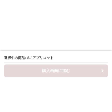
選択中の商品: S / アプリコット
選択中の商品: S / アプリコット
購入画面に進む
購入画面に進む