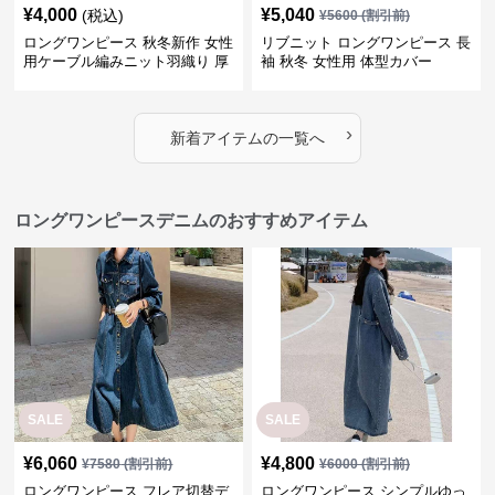
¥
4,000
¥
5,040
(税込)
¥
5600
(割引前)
ロングワンピース 秋冬新作 女性
リブニット ロングワンピース 長
用ケーブル編みニット羽織り 厚
袖 秋冬 女性用 体型カバー
手防寒対策
›
新着アイテムの一覧へ
ロングワンピースデニムのおすすめアイテム
SALE
SALE
¥
6,060
¥
4,800
¥
7580
(割引前)
¥
6000
(割引前)
ロングワンピース フレア切替デ
ロングワンピース シンプルゆっ