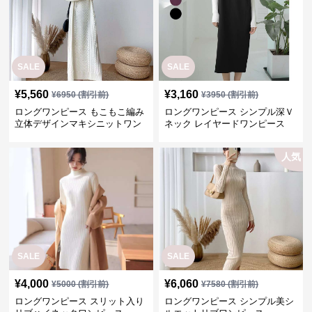
SALE
SALE
¥
5,560
¥
3,160
¥
6950
(割引前)
¥
3950
(割引前)
ロングワンピース もこもこ編み
ロングワンピース シンプル深Ｖ
立体デザインマキシニットワン
ネック レイヤードワンピース
ピース
人気
SALE
SALE
¥
4,000
¥
6,060
¥
5000
(割引前)
¥
7580
(割引前)
ロングワンピース スリット入り
ロングワンピース シンプル美シ