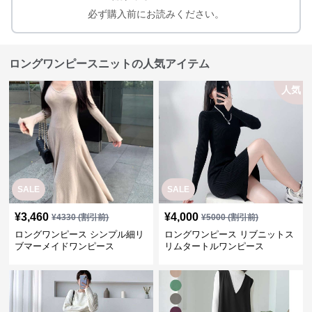
必ず購入前にお読みください。
ロングワンピースニットの人気アイテム
人気
SALE
SALE
¥
3,460
¥
4,000
¥
4330
(割引前)
¥
5000
(割引前)
ロングワンピース シンプル細リ
ロングワンピース リブニットス
ブマーメイドワンピース
リムタートルワンピース