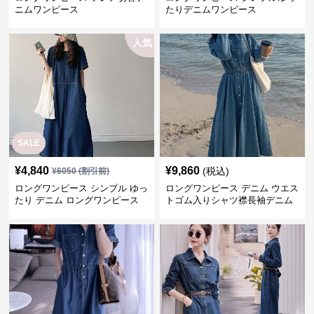
ニムワンピース
たりデニムワンピース
人気
SALE
¥
4,840
¥
9,860
(税込)
¥
6050
(割引前)
ロングワンピース シンプル ゆっ
ロングワンピース デニム ウエス
たり デニム ロングワンピース
トゴム入りシャツ襟長袖デニム
ロングワンピース