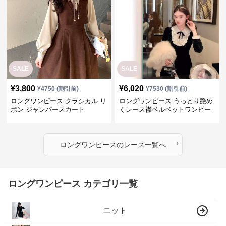
SALE
SALE
¥
3,800
¥
6,020
¥
4750
(割引前)
¥
7530
(割引前)
ロングワンピース クラシカル リ
ロングワンピース うっとり艶め
ボン ジャンパースカート
くレース襟ベルベットワンピー
ス
›
ロングワンピース
の
レース
一覧へ
ロングワンピース カテゴリ一覧
ニット