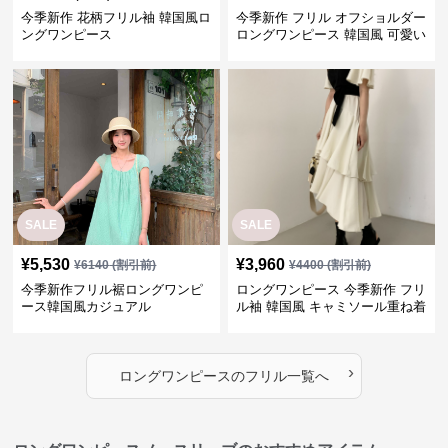
今季新作 花柄フリル袖 韓国風ロ
今季新作 フリル オフショルダー
ングワンピース
ロングワンピース 韓国風 可愛い
SALE
SALE
¥
5,530
¥
3,960
¥
6140
(割引前)
¥
4400
(割引前)
今季新作フリル裾ロングワンピ
ロングワンピース 今季新作 フリ
ース韓国風カジュアル
ル袖 韓国風 キャミソール重ね着
ワンピース
›
ロングワンピース
の
フリル
一覧へ