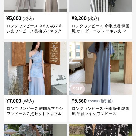
¥
5,600
¥
8,200
(税込)
(税込)
ロングワンピース きれいめマキ
ロングワンピース 今季必須 韓国
シ丈ワンピース長袖ブイネック
風 ボーダーニット マキシ丈 ２
羽織りベージュ
点セットアップ
SALE
¥
7,000
¥
5,360
(税込)
¥
5960
(割引前)
ロングワンピース 韓国風マキシ
ロングワンピース 今季新作 韓国
ワンピース２点セット上品ブル
風 半袖マキシワンピース
ー