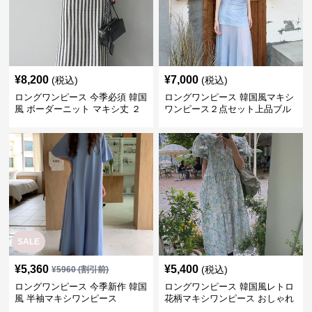
¥
8,200
¥
7,000
(税込)
(税込)
ロングワンピース 今季必須 韓国
ロングワンピース 韓国風マキシ
風 ボーダーニット マキシ丈 ２
ワンピース２点セット上品ブル
点セットアップ
ー
SALE
¥
5,360
¥
5,400
(税込)
¥
5960
(割引前)
ロングワンピース 今季新作 韓国
ロングワンピース 韓国風レトロ
風 半袖マキシワンピース
花柄マキシワンピース おしゃれ
パフ袖