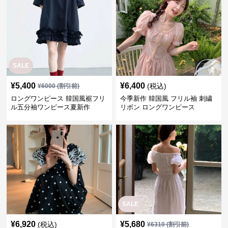
SALE
¥
5,400
¥
6,400
(税込)
¥
6000
(割引前)
ロングワンピース 韓国風裾フリ
今季新作 韓国風 フリル袖 刺繍
ル五分袖ワンピース夏新作
リボン ロングワンピース
SALE
¥
6,920
¥
5,680
(税込)
¥
6310
(割引前)