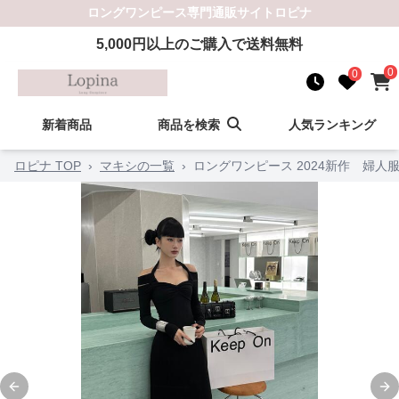
ロングワンピース
専門通販サイト
ロピナ
5,000
円以上のご購入で送料無料
0
0
新着商品
商品を検索
人気ランキング
ロピナ TOP
›
マキシの一覧
›
ロングワンピース 2024新作 婦
Previous slide
Ne