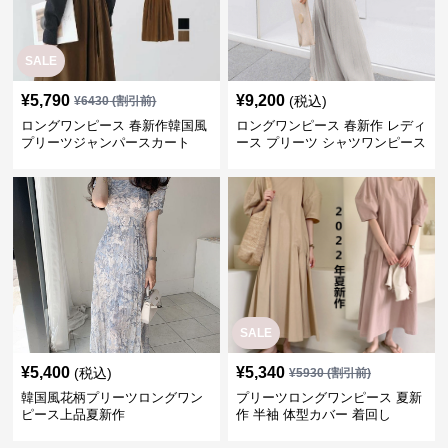
SALE
¥
5,790
¥
9,200
(税込)
¥
6430
(割引前)
ロングワンピース 春新作韓国風
ロングワンピース 春新作 レディ
プリーツジャンパースカート
ース プリーツ シャツワンピース
通勤 デート
SALE
¥
5,400
¥
5,340
(税込)
¥
5930
(割引前)
韓国風花柄プリーツロングワン
プリーツロングワンピース 夏新
ピース上品夏新作
作 半袖 体型カバー 着回し