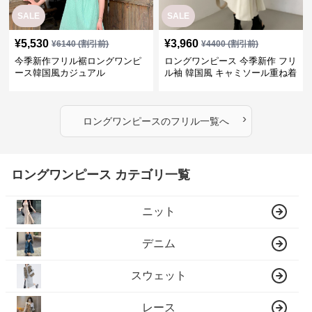
SALE
SALE
¥
5,530
¥
3,960
¥
6140
(割引前)
¥
4400
(割引前)
今季新作フリル裾ロングワンピ
ロングワンピース 今季新作 フリ
ース韓国風カジュアル
ル袖 韓国風 キャミソール重ね着
ワンピース
›
ロングワンピース
の
フリル
一覧へ
ロングワンピース カテゴリ一覧
ニット
デニム
スウェット
レース