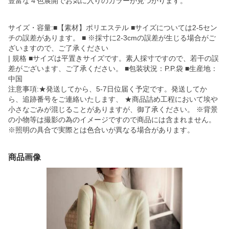
豊富な４色展開でお気に入りのカラーが見つかります。
サイズ・容量:■【素材】ポリエステル ■サイズについては2-5セン
チの誤差があります。 ■ ※採寸に2-3cmの誤差が生じる場合がご
ざいますので、ご了承ください
| 規格 ■サイズは平置きサイズです。素人採寸ですので、若干の誤
差がございます、ご了承ください。 ■包装状況：P.P.袋 ■生産地：
中国
注意事項:★発送してから、5-7日位届く予定です。発送してか
ら、追跡番号をご連絡いたします、 ★商品詰め工程において埃や
小さなごみが混じることがありますが、御了承ください。 ※背景
の小物等は撮影の為のイメージですので商品には含まれません。
※照明の具合で実際とは色合いが異なる場合があります。
商品画像