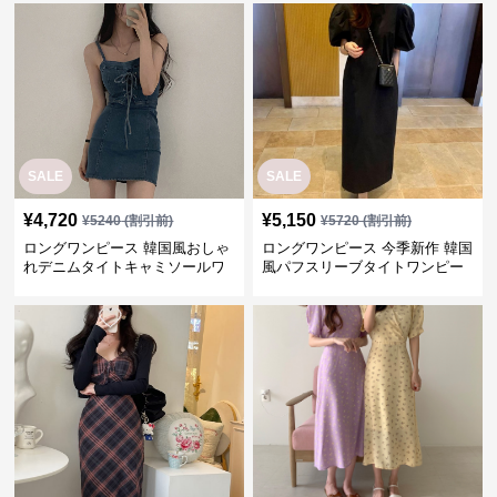
SALE
SALE
¥
4,720
¥
5,150
¥
5240
(割引前)
¥
5720
(割引前)
ロングワンピース 韓国風おしゃ
ロングワンピース 今季新作 韓国
れデニムタイトキャミソールワ
風パフスリーブタイトワンピー
ンピース
ス