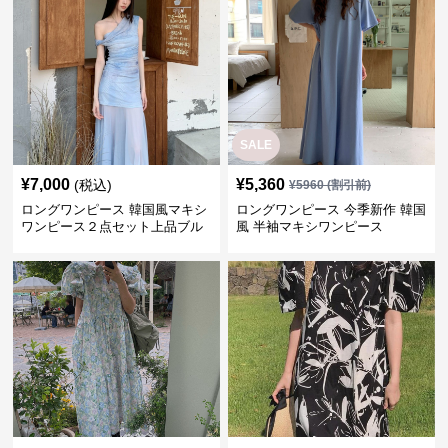
SALE
¥
7,000
¥
5,360
(税込)
¥
5960
(割引前)
ロングワンピース 韓国風マキシ
ロングワンピース 今季新作 韓国
ワンピース２点セット上品ブル
風 半袖マキシワンピース
ー