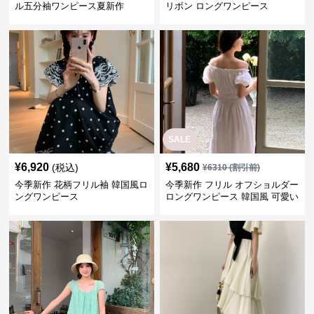
ル五分袖ワンピース夏新作
リボン ロングワンピース
SALE
¥
6,920
¥
5,680
(税込)
¥
6310
(割引前)
今季新作 花柄フリル袖 韓国風ロ
今季新作 フリル オフショルダー
ングワンピース
ロングワンピース 韓国風 可愛い