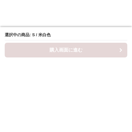
選択中の商品: S / 米白色
選択中の商品: S / 米白色
購入画面に進む
購入画面に進む
ロピナ
について