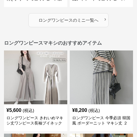
作
›
ロングワンピース
の
ミニ
一覧へ
ロングワンピースマキシのおすすめアイテム
¥
5,600
¥
8,200
(税込)
(税込)
ロングワンピース きれいめマキ
ロングワンピース 今季必須 韓国
シ丈ワンピース長袖ブイネック
風 ボーダーニット マキシ丈 ２
羽織りベージュ
点セットアップ