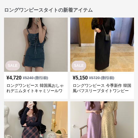
ロングワンピースタイトの新着アイテム
SALE
SALE
¥
4,720
¥
5,150
¥
5240
(割引前)
¥
5720
(割引前)
ロングワンピース 韓国風おしゃ
ロングワンピース 今季新作 韓国
れデニムタイトキャミソールワ
風パフスリーブタイトワンピー
ンピース
ス