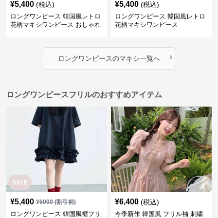
¥
5,400
¥
5,400
(税込)
(税込)
ロングワンピース 韓国風レトロ
ロングワンピース 韓国風レトロ
花柄マキシワンピース おしゃれ
花柄マキシワンピース
パフ袖
›
ロングワンピース
の
マキシ
一覧へ
ロングワンピースフリルのおすすめアイテム
SALE
¥
5,400
¥
6,400
(税込)
¥
6000
(割引前)
ロングワンピース 韓国風裾フリ
今季新作 韓国風 フリル袖 刺繍