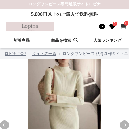
ロングワンピース
専門通販サイト
ロピナ
5,000
円以上のご購入で送料無料
0
0
新着商品
商品を検索
人気ランキング
ロピナ TOP
›
タイトの一覧
›
ロングワンピース 秋冬新作タイト
Previous slide
Ne