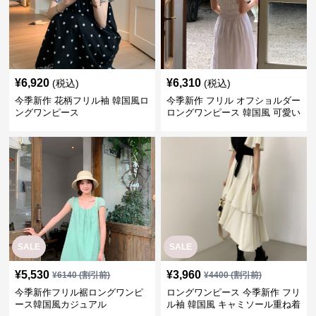
¥
6,920
¥
6,310
(税込)
(税込)
今季新作 花柄フリル袖 韓国風ロ
今季新作 フリル オフショルダー
ングワンピース
ロングワンピース 韓国風 可愛い
SALE
SALE
¥
5,530
¥
3,960
¥
6140
(割引前)
¥
4400
(割引前)
今季新作フリル裾ロングワンピ
ロングワンピース 今季新作 フリ
ース韓国風カジュアル
ル袖 韓国風 キャミソール重ね着