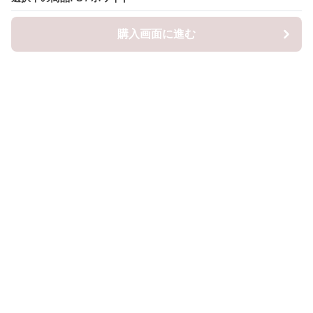
購入画面に進む
購入画面に進む
ロピナ
について
会社概要
利用規約