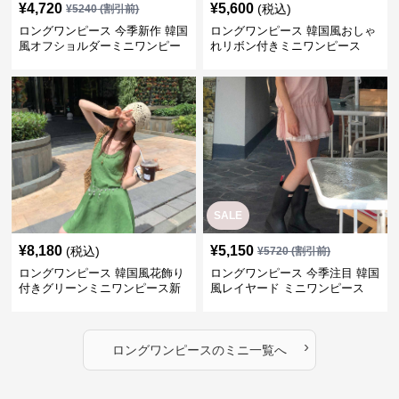
¥
4,720
¥
5,600
(税込)
¥
5240
(割引前)
ロングワンピース 今季新作 韓国
ロングワンピース 韓国風おしゃ
風オフショルダーミニワンピー
れリボン付きミニワンピース
ス
SALE
¥
8,180
¥
5,150
(税込)
¥
5720
(割引前)
ロングワンピース 韓国風花飾り
ロングワンピース 今季注目 韓国
付きグリーンミニワンピース新
風レイヤード ミニワンピース
作
›
ロングワンピース
の
ミニ
一覧へ