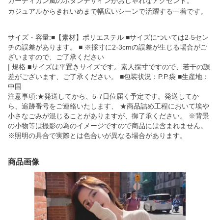
カーディガン風のボタンデザインがおしゃれなアクセント。
カジュアルからきれいめまで幅広いシーンで活躍する一着です。
サイズ・容量:■【素材】ポリエステル ■サイズについては2-5セン
チの誤差があります。 ■ ※採寸に2-3cmの誤差が生じる場合がご
ざいますので、ご了承ください
| 規格 ■サイズは平置きサイズです。素人採寸ですので、若干の誤
差がございます、ご了承ください。 ■包装状況：P.P.袋 ■生産地：
中国
注意事項:★発送してから、5-7日位届く予定です。発送してか
ら、追跡番号をご連絡いたします、 ★商品詰め工程において埃や
小さなごみが混じることがありますが、御了承ください。 ※背景
の小物等は撮影の為のイメージですので商品には含まれません。
※照明の具合で実際とは色合いが異なる場合があります。
商品画像