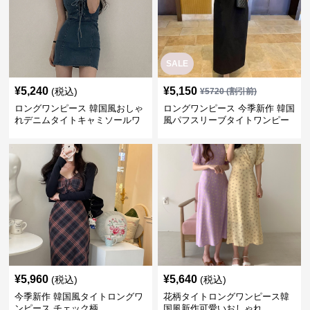
SALE
¥
5,240
¥
5,150
(税込)
¥
5720
(割引前)
ロングワンピース 韓国風おしゃ
ロングワンピース 今季新作 韓国
れデニムタイトキャミソールワ
風パフスリーブタイトワンピー
ンピース
ス
¥
5,960
¥
5,640
(税込)
(税込)
今季新作 韓国風タイトロングワ
花柄タイトロングワンピース韓
ンピース チェック柄
国風新作可愛いおしゃれ