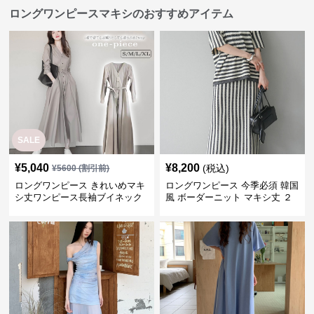
ロングワンピースマキシのおすすめアイテム
SALE
¥
5,040
¥
8,200
(税込)
¥
5600
(割引前)
ロングワンピース きれいめマキ
ロングワンピース 今季必須 韓国
シ丈ワンピース長袖ブイネック
風 ボーダーニット マキシ丈 ２
羽織りベージュ
点セットアップ