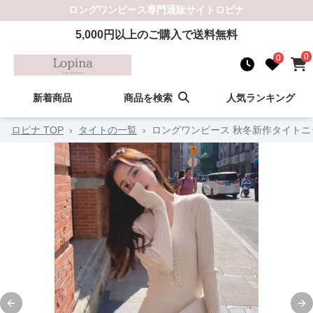
ロングワンピース
専門通販サイト
ロピナ
5,000
円以上のご購入で送料無料
0
0
新着商品
商品を検索
人気ランキング
ロピナ TOP
›
タイトの一覧
›
ロングワンピース 秋冬新作タイト
Previous slide
Ne