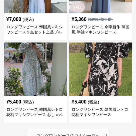
SALE
¥
7,000
¥
5,360
(税込)
¥
5960
(割引前)
ロングワンピース 韓国風マキシ
ロングワンピース 今季新作 韓国
ワンピース２点セット上品ブル
風 半袖マキシワンピース
ー
¥
5,400
¥
5,400
(税込)
(税込)
ロングワンピース 韓国風レトロ
ロングワンピース 韓国風レトロ
花柄マキシワンピース おしゃれ
花柄マキシワンピース
パフ袖
›
ロングワンピース
の
マキシ
一覧へ