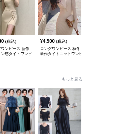
80
¥
4,500
¥
4,640
(税込)
(税込)
(税込)
グワンピース 新作
ロングワンピース 秋冬
ロングワンピース 秋冬
イン感タイトワンピ
新作タイトニットワンピ
新作タイトニットワンピ
 ニット素材セット
ース上品カーディガン風
ース上品長袖４色展開
プ
二色展開
もっと見る