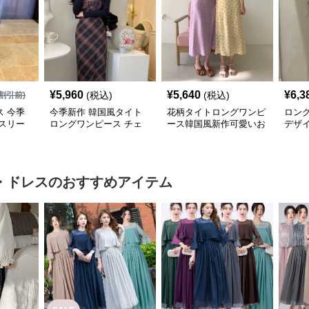
¥
5,960
¥
5,640
¥
6,3
(税込)
(税込)
割引前)
 今季
今季新作 韓国風タイト
花柄タイトロングワンピ
ロン
スリー
ロングワンピース チェ
ース韓国風新作可愛いお
デザ
ース
ック柄
しゃれ
ース
アッ
・ドレス
のおすすめアイテム