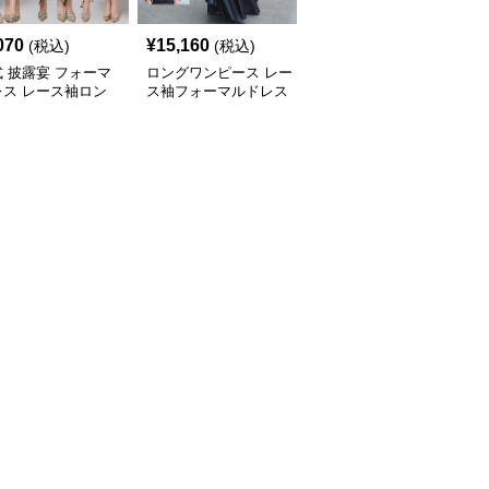
SALE
070
¥
15,160
¥
8,140
(税込)
(税込)
¥
9040
(割引前)
 披露宴 フォーマ
ロングワンピース レー
背中見せドレープロング
レス レース袖ロン
ス袖フォーマルドレス
ワンピース 夏のフォー
ンピース
結婚式披露宴対応ロング
マルドレス
丈ワンピース