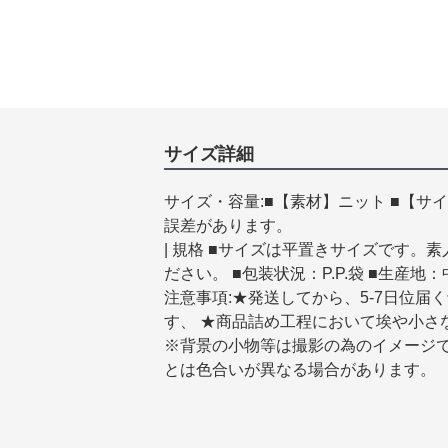
サイズ詳細
サイズ・容量:■【素材】ニット ■【サ
誤差があります。
| 規格 ■サイズは平置きサイズです
ださい。 ■包装状況：P.P.袋 ■生産地
注意事項:★発送してから、5-7日位
す、 ★商品詰め工程において埃や小さ
※背景の小物等は撮影の為のイメージで
とは色合いが異なる場合があります。