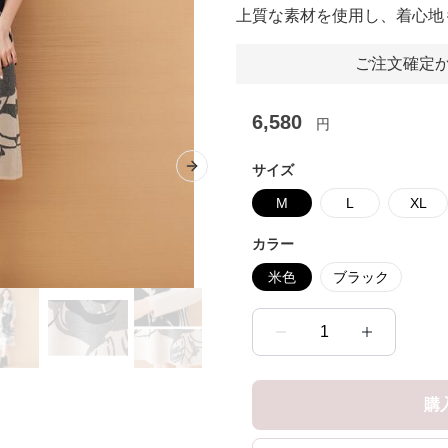
上質な素材を使用し、着心地
ご注文確定か
6,580
円
サイズ
Next slide
M
L
XL
カラー
米色
ブラック
1
購