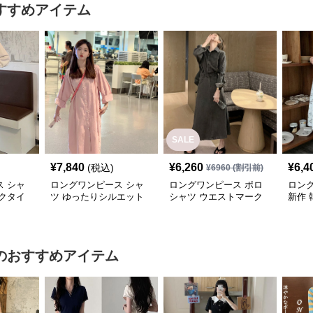
すすめアイテム
SALE
¥
7,840
¥
6,260
¥
6,4
(税込)
¥
6960
(割引前)
 シャ
ロングワンピース シャ
ロングワンピース ポロ
ロン
クタイ
ツ ゆったりシルエット
シャツ ウエストマーク
新作 
ツワンピ
前開きシャツワンピース
付きデニム調シャツワン
ツワ
ピース
のおすすめアイテム