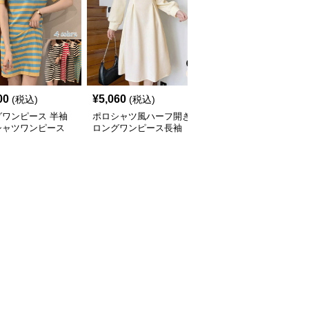
00
¥
5,060
¥
3,220
(税込)
(税込)
(税込)
グワンピース 半袖
ポロシャツ風ハーフ開き
ロングワンピース 春夏
シャツワンピース
ロングワンピース長袖
新作レディースポロシャ
ダー柄 体型カバー
ツワンピース韓国風高級
いチュニック
感