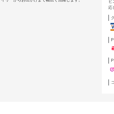
ビ
応
P
P