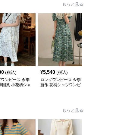
もっと見る
00
¥
5,540
¥
5,240
(税込)
(税込)
(税込)
グワンピース 今季
ロングワンピース 今季
ロングワンピース 今季
韓国風 小花柄シャ
新作 花柄シャツワンピ
新作 花柄シャツワンピ
ンピース
ース 韓国風おしゃれロ
ース 大人可愛いロング
ング丈
丈
もっと見る