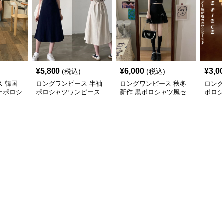
¥
5,800
¥
6,000
¥
3,0
(税込)
(税込)
 韓国
ロングワンピース 半袖
ロングワンピース 秋冬
ロン
ーポロシ
ポロシャツワンピース
新作 黒ポロシャツ風セ
ポロ
ブイネック エーライン
ットアップ ミニスカー
ボー
ミドル丈
ト 白襟
可愛