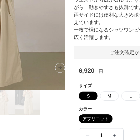
がら、動きやすさも抜群です
両サイドには便利な大きめポ
えています。
一枚で様になるシャツワンピ
広く活躍します。
ご注文確定か
6,920
Next slide
円
サイズ
S
M
L
カラー
アプリコット
1