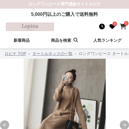
ロングワンピース
専門通販サイト
ロピナ
5,000
円以上のご購入で送料無料
0
0
新着商品
商品を検索
人気ランキング
ロピナ TOP
›
タートルネックの一覧
›
ロングワンピース タート
Previous slide
Ne