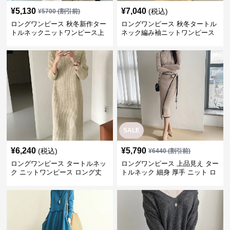
¥
5,130
¥
7,040
(税込)
¥
5700
(割引前)
ロングワンピース 秋冬新作ター
ロングワンピース 秋冬タートル
トルネックニットワンピース上
ネック編み袖ニットワンピース
品ボタン付き
付きストール二点組
SALE
¥
6,240
¥
5,790
(税込)
¥
6440
(割引前)
ロングワンピース タートルネッ
ロングワンピース 上品見え ター
ク ニットワンピース ロング丈
トルネック 細身 厚手 ニット ロ
きれいめ可愛い
ング ワンピース