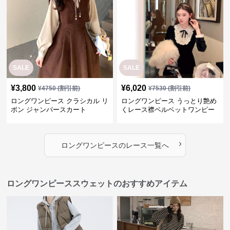
SALE
SALE
¥
3,800
¥
6,020
¥
4750
(割引前)
¥
7530
(割引前)
ロングワンピース クラシカル リ
ロングワンピース うっとり艶め
ボン ジャンパースカート
くレース襟ベルベットワンピー
ス
›
ロングワンピース
の
レース
一覧へ
ロングワンピーススウェットのおすすめアイテム