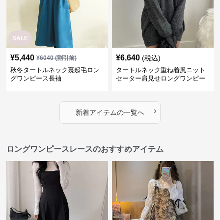
SALE
¥
5,440
¥
6,640
(税込)
¥
6040
(割引前)
秋冬タートルネック裏起毛ロン
タートルネック重ね着風ニット
グワンピース長袖
セーター肩見せロングワンピー
ス
›
新着アイテムの一覧へ
ロングワンピースレースのおすすめアイテム