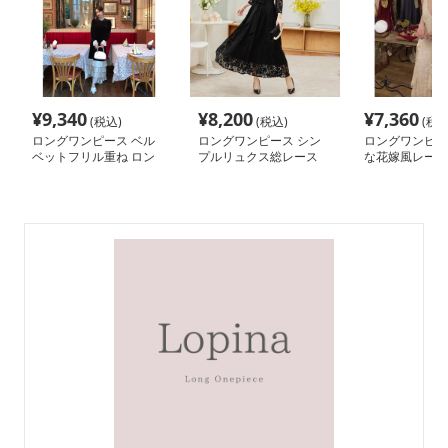
¥
9,340
¥
8,200
¥
7,360
(税込)
(税込)
(税込
ロングワンピース ベル
ロングワンピース シン
ロングワンピー
ベットフリル重ね ロン
プルリュクス総レース
な花嫁風レース
グドレス
ワンピース
ンピース