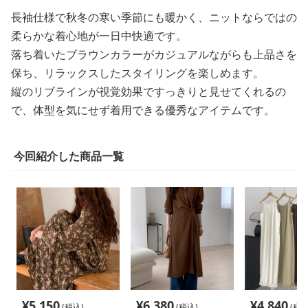
長袖仕様で秋冬の寒い季節にも暖かく、ニットならではの
柔らかな着心地が一日中快適です。
落ち着いたブラウンカラーがカジュアルながらも上品さを
保ち、リラックスしたスタイリングを楽しめます。
縦のリブラインが視覚効果ですっきりと見せてくれるの
で、体型を気にせず着用できる優秀なアイテムです。
今回紹介した商品一覧
¥
5,150
¥
6,380
¥
4,840
(税込)
(税込)
(税込