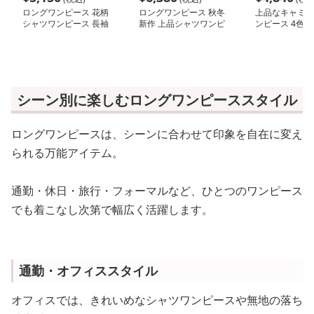
ロングワンピース 花柄
ロングワンピース 秋冬
上品なキャミ型
シャツワンピース 長袖
新作 上品シャツワンピ
ンピース 4色展
ブイネック 上品ロング
ース 不規則裾 気質
女性向け
丈
シーン別に楽しむロングワンピーススタイル
ロングワンピースは、シーンに合わせて印象を自在に変え
られる万能アイテム。
通勤・休日・旅行・フォーマルなど、ひとつのワンピース
でも着こなし次第で幅広く活躍します。
通勤・オフィススタイル
オフィスでは、きれいめなシャツワンピースや無地の落ち