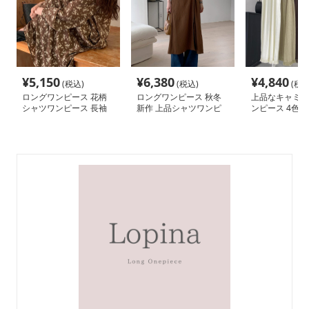
¥
5,150
¥
6,380
¥
4,840
(税込)
(税込)
(税込
ロングワンピース 花柄
ロングワンピース 秋冬
上品なキャミ型
シャツワンピース 長袖
新作 上品シャツワンピ
ンピース 4色展
ブイネック 上品ロング
ース 不規則裾 気質
女性向け
丈