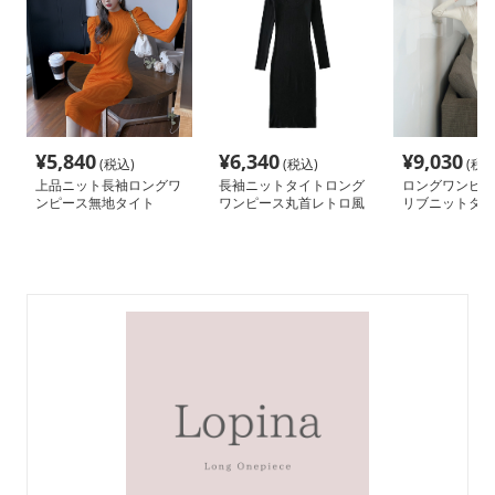
¥
5,840
¥
6,340
¥
9,030
(税込)
(税込)
(税込
上品ニット長袖ロングワ
長袖ニットタイトロング
ロングワンピー
ンピース無地タイト
ワンピース丸首レトロ風
リブニットタイ
ース ボタンデ
丈