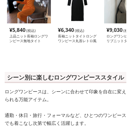
¥
5,840
¥
6,340
¥
9,030
(税込)
(税込)
(税込
上品ニット長袖ロングワ
長袖ニットタイトロング
ロングワンピー
ンピース無地タイト
ワンピース丸首レトロ風
リブニットタイ
ース ボタンデ
丈
シーン別に楽しむロングワンピーススタイル
ロングワンピースは、シーンに合わせて印象を自在に変え
られる万能アイテム。
通勤・休日・旅行・フォーマルなど、ひとつのワンピース
でも着こなし次第で幅広く活躍します。