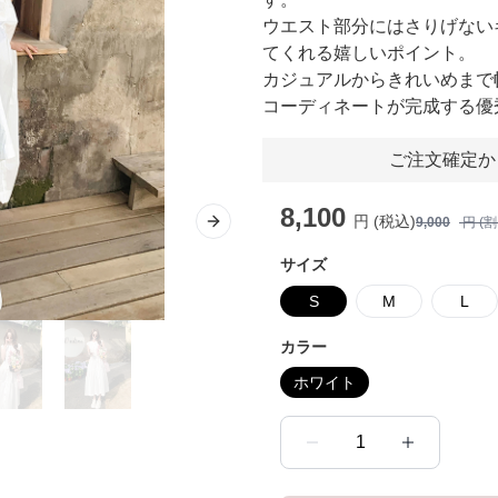
ウエスト部分にはさりげない
てくれる嬉しいポイント。
カジュアルからきれいめまで
コーディネートが完成する優
ご注文確定か
8,100
円 (税込)
9,000
円 (
Next slide
サイズ
S
M
L
カラー
ホワイト
1