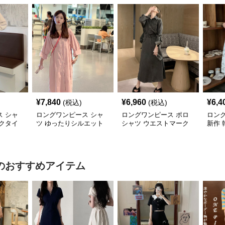
¥
7,840
¥
6,960
¥
6,4
(税込)
(税込)
 シャ
ロングワンピース シャ
ロングワンピース ポロ
ロン
クタイ
ツ ゆったりシルエット
シャツ ウエストマーク
新作 
ツワンピ
前開きシャツワンピース
付きデニム調シャツワン
ツワ
ピース
のおすすめアイテム