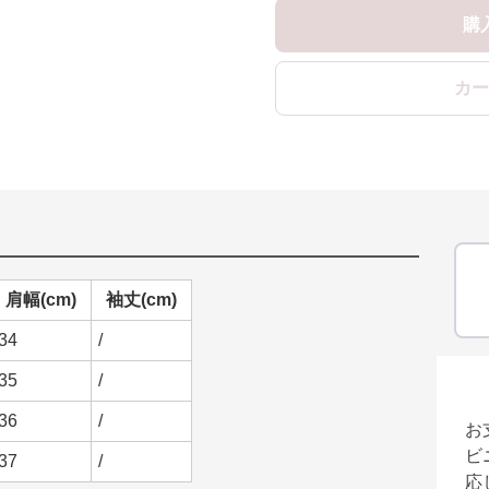
購
カー
肩幅(cm)
袖丈(cm)
34
/
35
/
36
/
お
ビ
37
/
応