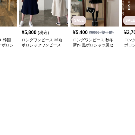
SALE
SALE
¥
5,800
¥
5,400
¥
2,7
(税込)
¥
6000
(割引前)
 韓国
ロングワンピース 半袖
ロングワンピース 秋冬
ロン
ーポロシ
ポロシャツワンピース
新作 黒ポロシャツ風セ
ポロ
ブイネック エーライン
ットアップ ミニスカー
ボー
ミドル丈
ト 白襟
可愛