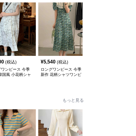
00
¥
5,540
¥
5,240
(税込)
(税込)
(税込)
グワンピース 今季
ロングワンピース 今季
ロングワンピース 今季
韓国風 小花柄シャ
新作 花柄シャツワンピ
新作 花柄シャツワンピ
ンピース
ース 韓国風おしゃれロ
ース 大人可愛いロング
ング丈
丈
もっと見る