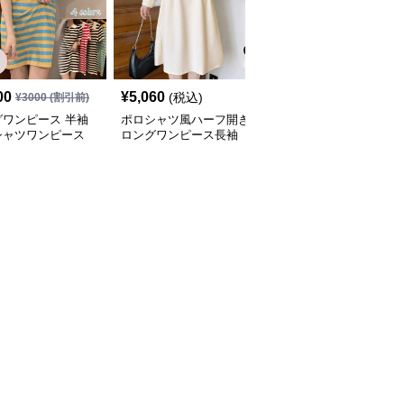
SALE
00
¥
5,060
¥
2,900
(税込)
¥
3000
(割引前)
¥
3220
(割引前)
グワンピース 半袖
ポロシャツ風ハーフ開き
ロングワンピース 春夏
シャツワンピース
ロングワンピース長袖
新作レディースポロシャ
ダー柄 体型カバー
ツワンピース韓国風高級
いチュニック
感