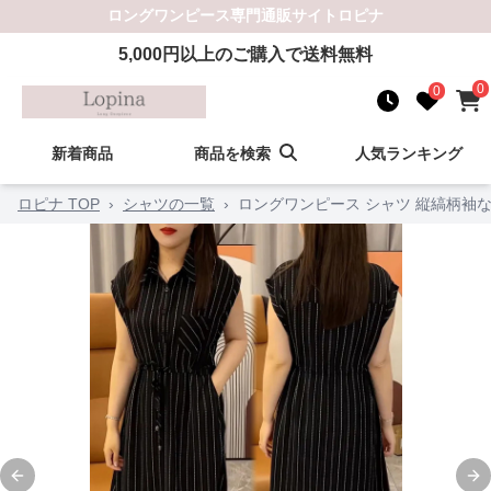
ロングワンピース
専門通販サイト
ロピナ
5,000
円以上のご購入で送料無料
0
0
新着商品
商品を検索
人気ランキング
ロピナ TOP
›
シャツの一覧
›
ロングワンピース シャツ 縦縞柄袖
Previous slide
Ne