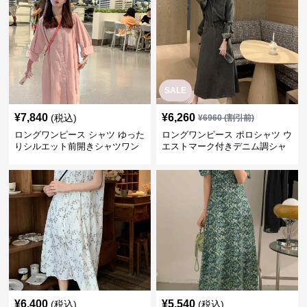
SALE
¥
7,840
¥
6,260
(税込)
¥
6960
(割引前)
ロングワンピース シャツ ゆった
ロングワンピース ポロシャツ ウ
りシルエット前開きシャツワン
エストマーク付きデニム調シャ
ピース
ツワンピース
¥
6,400
¥
5,540
(税込)
(税込)