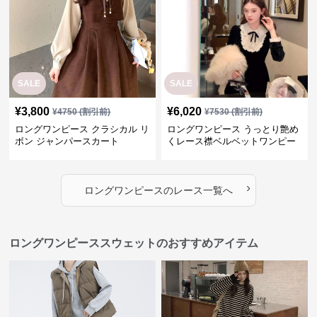
SALE
SALE
¥
3,800
¥
6,020
¥
4750
(割引前)
¥
7530
(割引前)
ロングワンピース クラシカル リ
ロングワンピース うっとり艶め
ボン ジャンパースカート
くレース襟ベルベットワンピー
ス
›
ロングワンピース
の
レース
一覧へ
ロングワンピーススウェットのおすすめアイテム