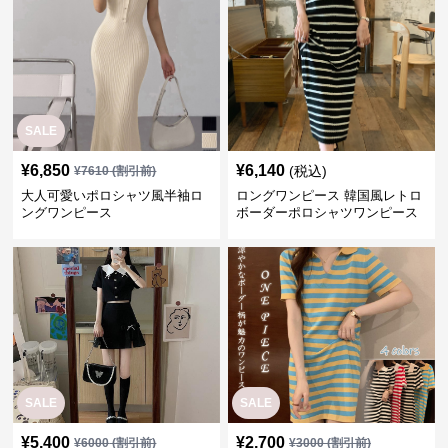
SALE
¥
6,850
¥
6,140
(税込)
¥
7610
(割引前)
大人可愛いポロシャツ風半袖ロ
ロングワンピース 韓国風レトロ
ングワンピース
ボーダーポロシャツワンピース
SALE
SALE
¥
5,400
¥
2,700
¥
6000
(割引前)
¥
3000
(割引前)