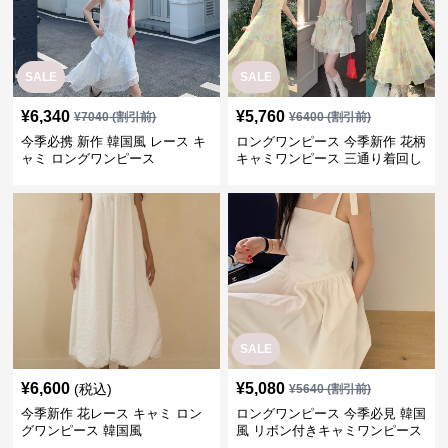
SALE
SALE
¥
6,340
¥
5,760
¥
7040
(割引前)
¥
6400
(割引前)
今季必携 新作 韓国風 レース キ
ロングワンピース 今季新作 花柄
ャミ ロングワンピース
キャミワンピース 三通り着回し
韓国風
SALE
¥
6,600
¥
5,080
(税込)
¥
5640
(割引前)
今季新作 花レース キャミ ロン
ロングワンピース 今季必見 韓国
グワンピース 韓国風
風 リボン付きキャミワンピース