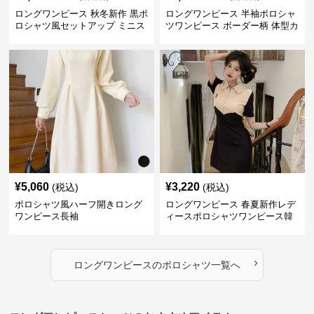
ロングワンピース 秋冬新作 黒ポ
ロングワンピース 半袖ポロシャ
ロシャツ風セットアップ ミニス
ツワンピース ボーダー柄 体型カ
カート 白襟
バー可愛いチュニック
¥
5,060
¥
3,220
(税込)
(税込)
ポロシャツ風ハーフ開きロング
ロングワンピース 春夏新作レデ
ワンピース長袖
ィースポロシャツワンピース韓
国風高級感
›
ロングワンピース
の
ポロシャツ
一覧へ