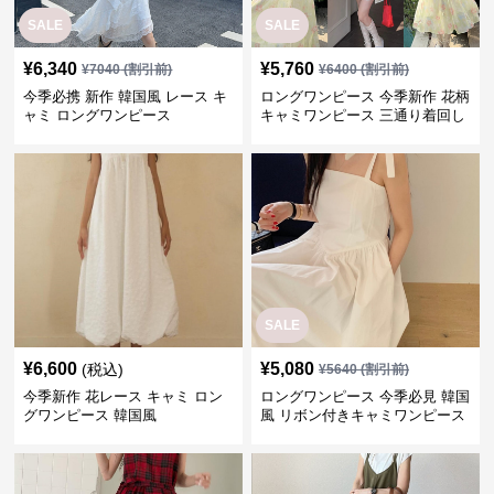
SALE
SALE
¥
6,340
¥
5,760
¥
7040
(割引前)
¥
6400
(割引前)
今季必携 新作 韓国風 レース キ
ロングワンピース 今季新作 花柄
ャミ ロングワンピース
キャミワンピース 三通り着回し
韓国風
SALE
¥
6,600
¥
5,080
(税込)
¥
5640
(割引前)
今季新作 花レース キャミ ロン
ロングワンピース 今季必見 韓国
グワンピース 韓国風
風 リボン付きキャミワンピース