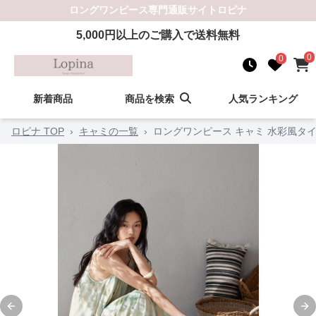
ロングワンピース
専門通販サイト
ロピナ
5,000
円以上のご購入で送料無料
0
0
新着商品
商品を検索
人気ランキング
ロピナ TOP
›
キャミの一覧
›
ロングワンピース キャミ 水彩風タ
Previous slide
Ne