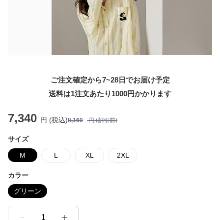
ご注文確定から7~28日でお届け予定
送料は1注文あたり
1000
円かかります
7,340
円 (税込)
8,160
円 (割引前)
サイズ
M
L
XL
2XL
カラー
グリーン
1