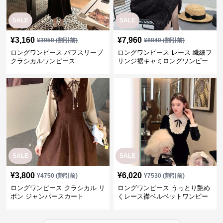
SALE
SALE
¥
3,160
¥
7,960
¥
3950
(割引前)
¥
8840
(割引前)
ロングワンピース パフスリーブ
ロングワンピース レース 繊細フ
クラシカルワンピース
リンジ裾キャミロングワンピー
ス
SALE
SALE
¥
3,800
¥
6,020
¥
4750
(割引前)
¥
7530
(割引前)
ロングワンピース クラシカル リ
ロングワンピース うっとり艶め
ボン ジャンパースカート
くレース襟ベルベットワンピー
ス