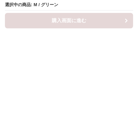
選択中の商品: M / グリーン
選択中の商品: M / グリーン
購入画面に進む
購入画面に進む
ロピナ
について
会社概要
利用規約