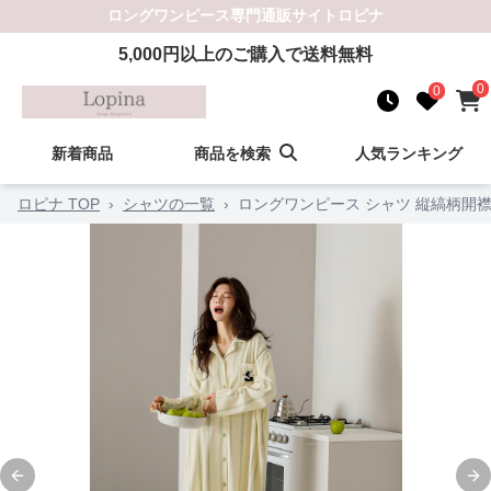
ロングワンピース
専門通販サイト
ロピナ
5,000
円以上のご購入で送料無料
0
0
新着商品
商品を検索
人気ランキング
ロピナ TOP
›
シャツの一覧
›
ロングワンピース シャツ 縦縞柄開
Previous slide
Ne