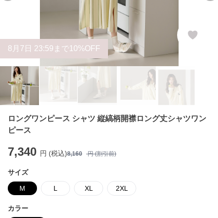
8
月
7
日 23:59まで10%OFF
ロングワンピース シャツ 縦縞柄開襟ロング丈シャツワン
ピース
7,340
円 (税込)
8,160
円 (割引前)
サイズ
M
L
XL
2XL
カラー