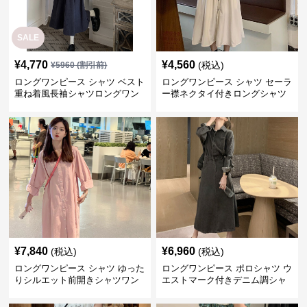
SALE
¥
4,770
¥
4,560
(税込)
¥
5960
(割引前)
ロングワンピース シャツ ベスト
ロングワンピース シャツ セーラ
重ね着風長袖シャツロングワン
ー襟ネクタイ付きロングシャツ
ピース
ワンピース
¥
7,840
¥
6,960
(税込)
(税込)
ロングワンピース シャツ ゆった
ロングワンピース ポロシャツ ウ
りシルエット前開きシャツワン
エストマーク付きデニム調シャ
ピース
ツワンピース