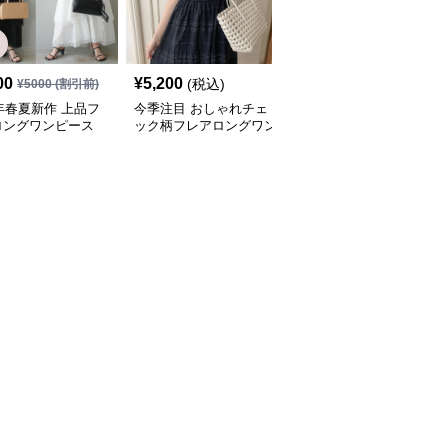
00
¥
5,200
¥
6,580
(税込)
(税込)
¥
5000
(割引前)
5年春夏新作 上品フ
今季注目 おしゃれチェ
韓国風フレアロングワン
ロングワンピース
ック柄フレアロングワン
ピース 半袖リボンベル
ムベスト付き
ピース
ト付き可愛いカジュアル