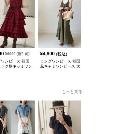
00
¥
4,800
¥
6,800
(税込)
(税込)
¥
6000
(割引前)
グワンピース 韓国
ロングワンピース 韓国
ロングワンピース 花柄
ェック柄キャミワン
風キャミワンピース 大
刺繍キャミワンピース韓
ス フリル段々ロン
人おしゃれロング丈
国風新作
もっと見る