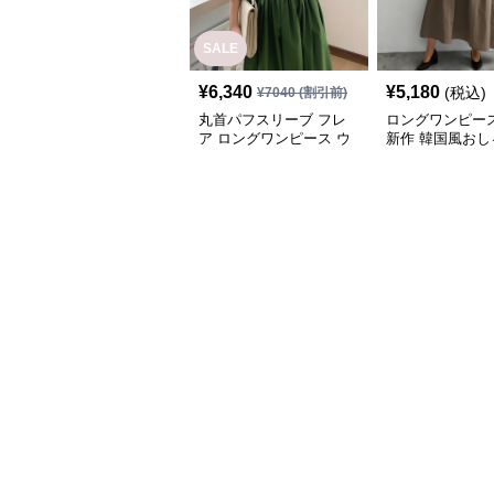
SALE
¥
6,340
¥
5,180
(税込)
¥
7040
(割引前)
丸首パフスリーブ フレ
ロングワンピース
ア ロングワンピース ウ
新作 韓国風おし
エストシャーリング
レア半袖ワンピ