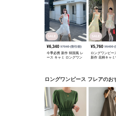
SALE
SALE
¥
6,340
¥
5,760
¥
7040
(割引前)
¥
6400
(
今季必携 新作 韓国風 レ
ロングワンピース
ース キャミ ロングワン
新作 花柄キャミ
ピース
ース 三通り着回
風
ロングワンピース
フレア
のお