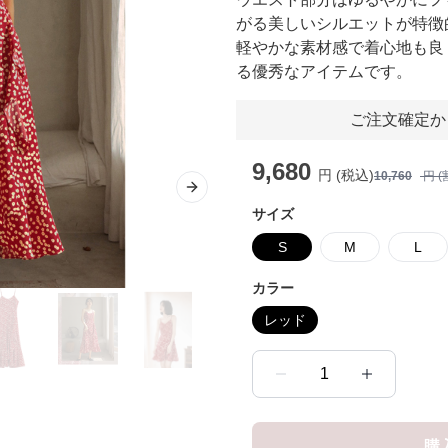
がる美しいシルエットが特徴
軽やかな素材感で着心地も良
る優秀なアイテムです。
ご注文確定か
9,680
円 (税込)
10,760
円 (
Next slide
サイズ
S
M
L
カラー
レッド
1
購