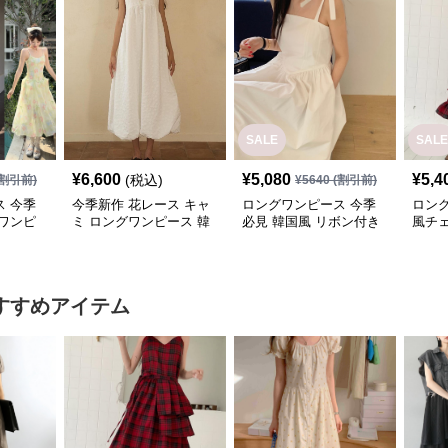
SALE
SALE
¥
6,600
¥
5,080
¥
5,4
(税込)
割引前)
¥
5640
(割引前)
 今季
今季新作 花レース キャ
ロングワンピース 今季
ロン
ワンピ
ミ ロングワンピース 韓
必見 韓国風 リボン付き
風チ
し 韓国
国風
キャミワンピース
ピー
グ丈
すすめアイテム