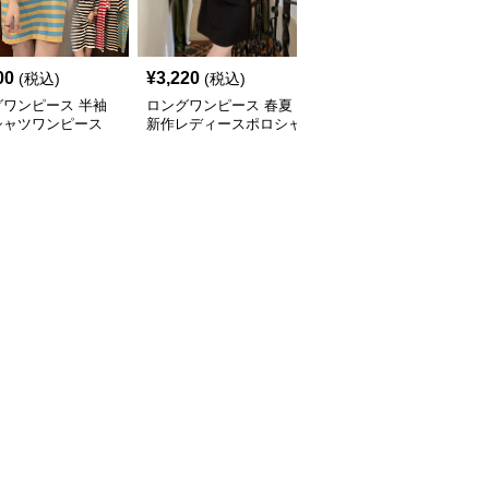
SALE
00
¥
3,220
¥
3,040
(税込)
(税込)
¥
3380
(割引前)
グワンピース 半袖
ロングワンピース 春夏
ロングワンピース 縦縞
シャツワンピース
新作レディースポロシャ
ポロシャツワンピース
ダー柄 体型カバー
ツワンピース韓国風高級
レディース半袖
いチュニック
感