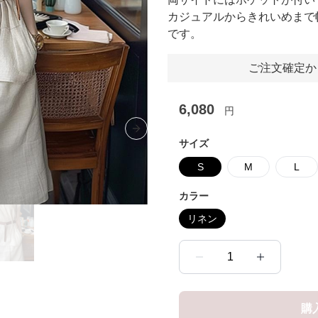
カジュアルからきれいめまで
です。
ご注文確定か
6,080
円
Next slide
サイズ
S
M
L
カラー
リネン
1
購