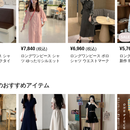
SALE
¥
7,840
¥
6,960
¥
5,7
(税込)
(税込)
 シャ
ロングワンピース シャ
ロングワンピース ポロ
ロン
クタイ
ツ ゆったりシルエット
シャツ ウエストマーク
新作 
ツワンピ
前開きシャツワンピース
付きデニム調シャツワン
ツワ
ピース
のおすすめアイテム