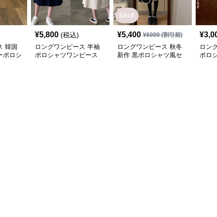
SALE
¥
5,800
¥
5,400
¥
3,0
(税込)
¥
6000
(割引前)
 韓国
ロングワンピース 半袖
ロングワンピース 秋冬
ロン
ーポロシ
ポロシャツワンピース
新作 黒ポロシャツ風セ
ポロ
ブイネック エーライン
ットアップ ミニスカー
ボー
ミドル丈
ト 白襟
可愛