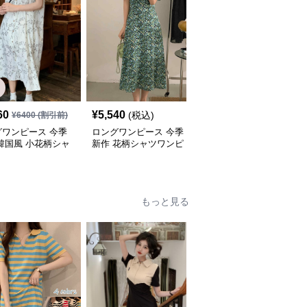
60
¥
5,540
¥
5,240
(税込)
(税込)
¥
6400
(割引前)
グワンピース 今季
ロングワンピース 今季
ロングワンピース 今季
韓国風 小花柄シャ
新作 花柄シャツワンピ
新作 花柄シャツワンピ
ンピース
ース 韓国風おしゃれロ
ース 大人可愛いロング
ング丈
丈
もっと見る