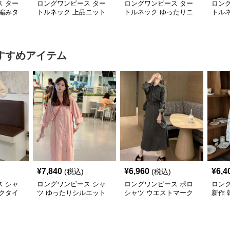
 ター
ロングワンピース ター
ロングワンピース ター
ロン
編みタ
トルネック 上品ニット
トルネック ゆったりニ
トル
ットロン
素材のタートルネックロ
ットタートルネックロン
切替
ングワンピース
グワンピース
グワ
すすめアイテム
¥
7,840
¥
6,960
¥
6,4
(税込)
(税込)
 シャ
ロングワンピース シャ
ロングワンピース ポロ
ロン
クタイ
ツ ゆったりシルエット
シャツ ウエストマーク
新作 
ツワンピ
前開きシャツワンピース
付きデニム調シャツワン
ツワ
ピース