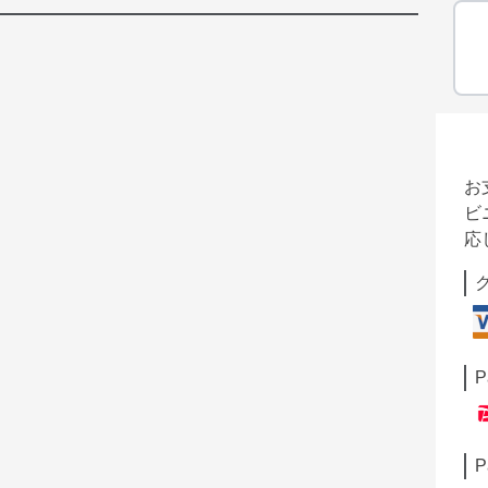
お
ビ
応
P
P