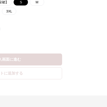
侘寂裙】
S
M
3XL
入画面に進む
トに追加する