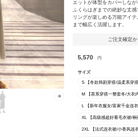
エットが体型をカバーしなが
ふくらはぎまでの絶妙な丈感
リングが楽しめる万能アイテ
まで幅広く活躍します。
ご注文確定か
5,570
円
サイズ
S 【冬款韩剧穿搭/温柔系穿
M 【茶系穿搭一整套冬/大衣
Next slide
L 【新年衣服女/富家千金连
XL 【高级感超好看毛衣裙/裥
2XL 【法式连衣裙/小香风连