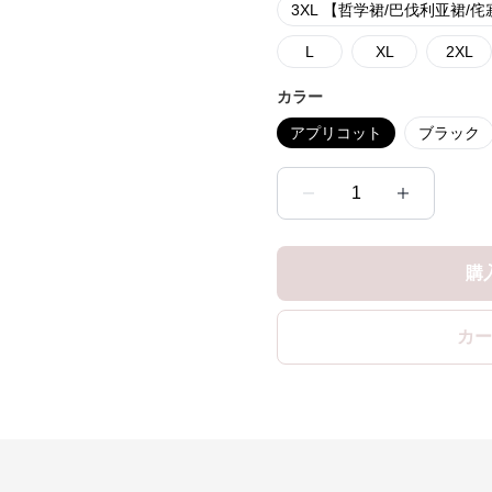
3XL 【哲学裙/巴伐利亚裙/
L
XL
2XL
カラー
アプリコット
ブラック
1
購
カー