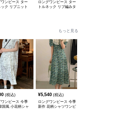
グワンピース ター
ロングワンピース ター
ロングワンピース ター
ネック リブニット
トルネック リブ編みタ
トルネック リブ編みタ
タートルネックロン
ートルネックロングニッ
ートルネックロングワン
ンピース
トワンピース
ピース
もっと見る
00
¥
5,540
¥
5,240
(税込)
(税込)
(税込)
グワンピース 今季
ロングワンピース 今季
ロングワンピース 今季
韓国風 小花柄シャ
新作 花柄シャツワンピ
新作 花柄シャツワンピ
ンピース
ース 韓国風おしゃれロ
ース 大人可愛いロング
ング丈
丈