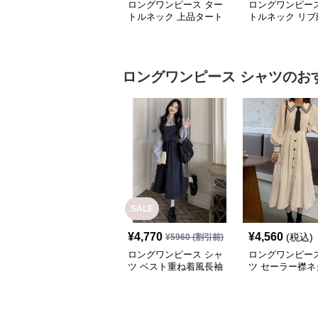
ロングワンピース ター
ロングワンピース
トルネック 上品タート
トルネック リブ
ルネックニットロングワ
ートルネックニ
ンピース
グワンピース
ロングワンピース
シャツ
のお
SALE
¥
4,770
¥
4,560
(税込)
¥
5960
(割引前)
ロングワンピース シャ
ロングワンピース
ツ ベスト重ね着風長袖
ツ セーラー襟ネ
シャツロングワンピース
付きロングシャ
ース