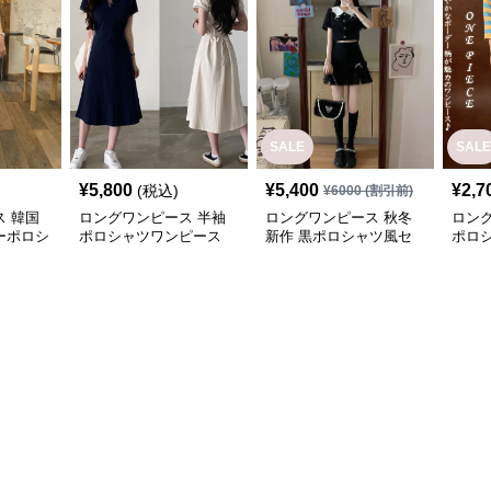
SALE
SALE
¥
5,800
¥
5,400
¥
2,7
(税込)
¥
6000
(割引前)
 韓国
ロングワンピース 半袖
ロングワンピース 秋冬
ロン
ーポロシ
ポロシャツワンピース
新作 黒ポロシャツ風セ
ポロ
ブイネック エーライン
ットアップ ミニスカー
ボー
ミドル丈
ト 白襟
可愛