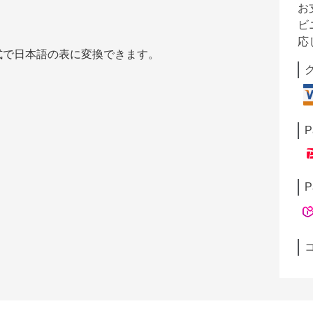
お
ビ
応
式で日本語の表に変換できます。
P
P