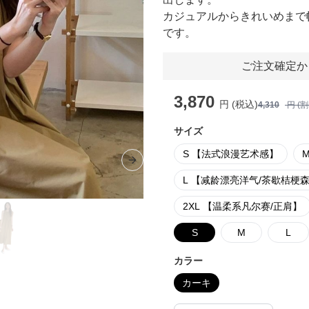
カジュアルからきれいめまで
です。
ご注文確定か
3,870
円 (税込)
4,310
円 (
サイズ
S 【法式浪漫艺术感】
Next slide
L 【减龄漂亮洋气/茶歇桔梗
2XL 【温柔系凡尔赛/正肩】
S
M
L
カラー
カーキ