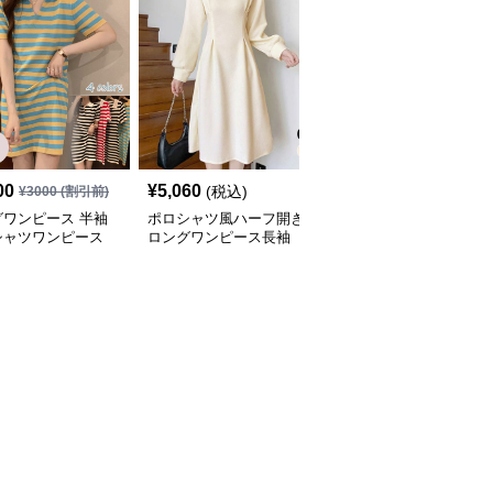
SALE
00
¥
5,060
¥
2,900
(税込)
¥
3000
(割引前)
¥
3220
(割引前)
グワンピース 半袖
ポロシャツ風ハーフ開き
ロングワンピース 春夏
シャツワンピース
ロングワンピース長袖
新作レディースポロシャ
ダー柄 体型カバー
ツワンピース韓国風高級
いチュニック
感