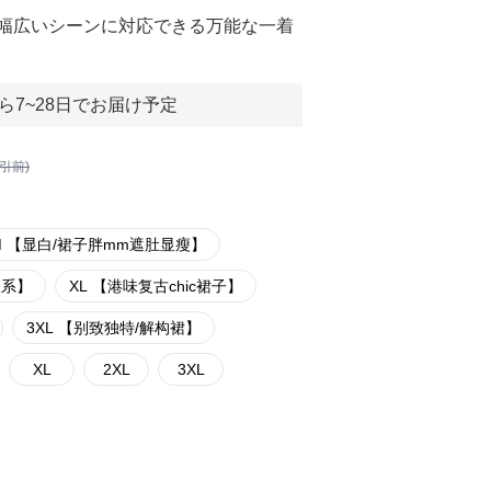
幅広いシーンに対応できる万能な一着
ら7~28日でお届け予定
割引前)
M 【显白/裙子胖mm遮肚显瘦】
森系】
XL 【港味复古chic裙子】
3XL 【别致独特/解构裙】
XL
2XL
3XL