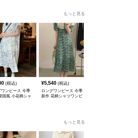
もっと見る
00
¥
5,540
¥
5,240
(税込)
(税込)
(税込)
グワンピース 今季
ロングワンピース 今季
ロングワンピース 今季
韓国風 小花柄シャ
新作 花柄シャツワンピ
新作 花柄シャツワンピ
ンピース
ース 韓国風おしゃれロ
ース 大人可愛いロング
ング丈
丈
もっと見る