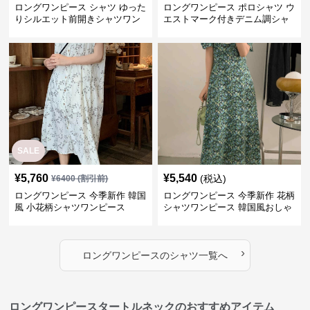
ロングワンピース シャツ ゆった
ロングワンピース ポロシャツ ウ
りシルエット前開きシャツワン
エストマーク付きデニム調シャ
ピース
ツワンピース
SALE
¥
5,760
¥
5,540
(税込)
¥
6400
(割引前)
ロングワンピース 今季新作 韓国
ロングワンピース 今季新作 花柄
風 小花柄シャツワンピース
シャツワンピース 韓国風おしゃ
れロング丈
›
ロングワンピース
の
シャツ
一覧へ
ロングワンピースタートルネックのおすすめアイテム