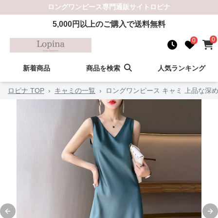
ロングワンピース
専門通販サイト
ロピナ
5,000
円以上のご購入で送料無料
0
0
新着商品
商品を検索
人気ランキング
ロピナ TOP
›
キャミの一覧
›
ロングワンピース キャミ 上品な深
Previous slide
Ne