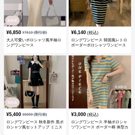
SALE
¥
6,850
¥
6,140
(税込)
¥
7610
(割引前)
大人可愛いポロシャツ風半袖ロ
ロングワンピース 韓国風レトロ
ングワンピース
ボーダーポロシャツワンピース
SALE
¥
5,400
¥
3,000
(税込)
¥
6000
(割引前)
ロングワンピース 秋冬新作 黒ポ
ロングワンピース 半袖ポロシャ
ロシャツ風セットアップ ミニス
ツワンピース ボーダー柄 体型カ
カート 白襟
バー可愛いチュニック