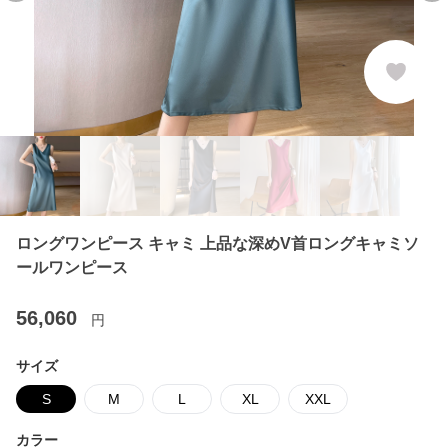
ロングワンピース キャミ 上品な深めV首ロングキャミソ
ールワンピース
56,060
円
サイズ
S
M
L
XL
XXL
カラー