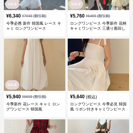
SALE
SALE
¥
6,340
¥
5,760
¥
7040
(割引前)
¥
6400
(割引前)
今季必携 新作 韓国風 レース キ
ロングワンピース 今季新作 花柄
ャミ ロングワンピース
キャミワンピース 三通り着回し
韓国風
SALE
¥
5,940
¥
5,640
(税込)
¥
6600
(割引前)
今季新作 花レース キャミ ロン
ロングワンピース 今季必見 韓国
グワンピース 韓国風
風 リボン付きキャミワンピース