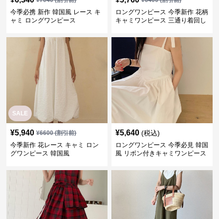
¥
7040
(割引前)
¥
6400
(割引前)
今季必携 新作 韓国風 レース キ
ロングワンピース 今季新作 花柄
ャミ ロングワンピース
キャミワンピース 三通り着回し
韓国風
SALE
¥
5,940
¥
5,640
(税込)
¥
6600
(割引前)
今季新作 花レース キャミ ロン
ロングワンピース 今季必見 韓国
グワンピース 韓国風
風 リボン付きキャミワンピース