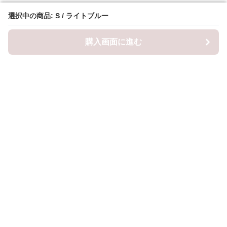
選択中の商品: S / ライトブルー
選択中の商品: S / ライトブルー
購入画面に進む
購入画面に進む
ロピナ
について
会社概要
利用規約