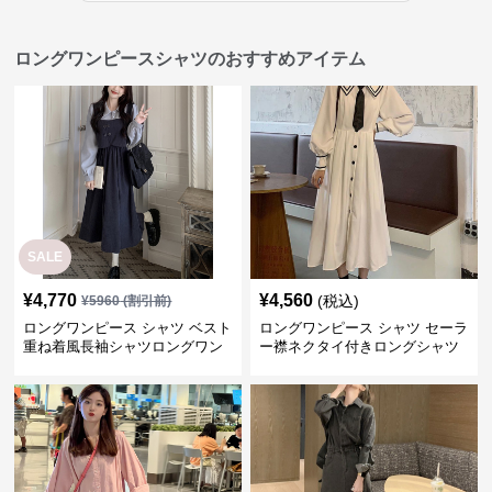
ロングワンピースシャツのおすすめアイテム
SALE
¥
4,770
¥
4,560
(税込)
¥
5960
(割引前)
ロングワンピース シャツ ベスト
ロングワンピース シャツ セーラ
重ね着風長袖シャツロングワン
ー襟ネクタイ付きロングシャツ
ピース
ワンピース