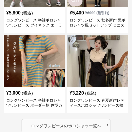
SALE
¥
5,800
¥
5,400
(税込)
¥
6000
(割引前)
ロングワンピース 半袖ポロシャ
ロングワンピース 秋冬新作 黒ポ
ツワンピース ブイネック エーラ
ロシャツ風セットアップ ミニス
イン ミドル丈
カート 白襟
¥
3,000
¥
3,220
(税込)
(税込)
ロングワンピース 半袖ポロシャ
ロングワンピース 春夏新作レデ
ツワンピース ボーダー柄 体型カ
ィースポロシャツワンピース韓
バー可愛いチュニック
国風高級感
›
ロングワンピース
の
ポロシャツ
一覧へ