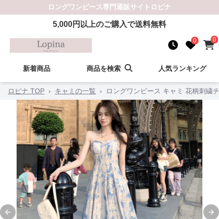
ロングワンピース
専門通販サイト
ロピナ
5,000
円以上のご購入で送料無料
0
0
新着商品
商品を検索
人気ランキング
ロピナ TOP
›
キャミの一覧
›
ロングワンピース キャミ 花柄刺繍
Previous slide
Ne