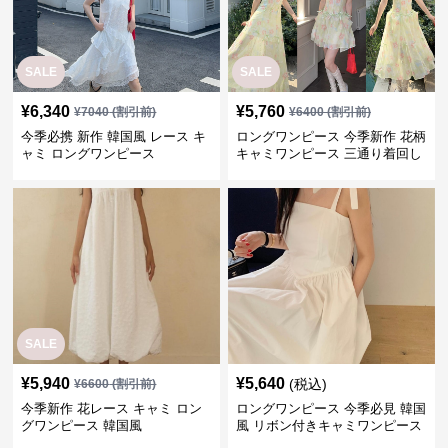
SALE
SALE
¥
6,340
¥
5,760
¥
7040
(割引前)
¥
6400
(割引前)
今季必携 新作 韓国風 レース キ
ロングワンピース 今季新作 花柄
ャミ ロングワンピース
キャミワンピース 三通り着回し
韓国風
SALE
¥
5,940
¥
5,640
(税込)
¥
6600
(割引前)
今季新作 花レース キャミ ロン
ロングワンピース 今季必見 韓国
グワンピース 韓国風
風 リボン付きキャミワンピース