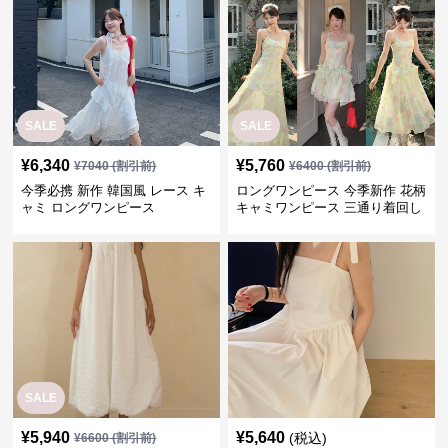
SALE
SALE
¥
6,340
¥
5,760
¥
7040
(割引前)
¥
6400
(割引前)
今季必携 新作 韓国風 レース キ
ロングワンピース 今季新作 花柄
ャミ ロングワンピース
キャミワンピース 三通り着回し
韓国風
SALE
¥
5,940
¥
5,640
(税込)
¥
6600
(割引前)