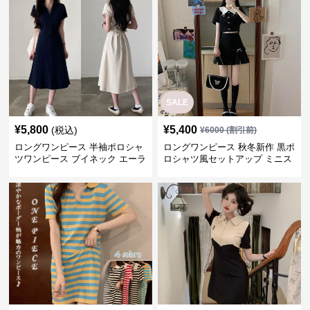
SALE
¥
5,800
¥
5,400
(税込)
¥
6000
(割引前)
ロングワンピース 半袖ポロシャ
ロングワンピース 秋冬新作 黒ポ
ツワンピース ブイネック エーラ
ロシャツ風セットアップ ミニス
イン ミドル丈
カート 白襟