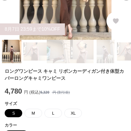
8
月
7
日 23:59まで10%OFF
ロングワンピース キャミ リボンカーディガン付き体型カ
バーロングキャミワンピース
4,780
円 (税込)
5,320
円 (割引前)
サイズ
S
M
L
XL
カラー