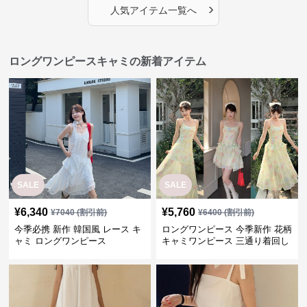
›
人気アイテム一覧へ
ロングワンピースキャミの新着アイテム
SALE
SALE
¥
6,340
¥
5,760
¥
7040
(割引前)
¥
6400
(割引前)
今季必携 新作 韓国風 レース キ
ロングワンピース 今季新作 花柄
ャミ ロングワンピース
キャミワンピース 三通り着回し
韓国風