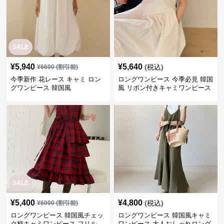
SALE
¥
5,940
¥
5,640
(税込)
¥
6600
(割引前)
今季新作 花レース キャミ ロン
ロングワンピース 今季必見 韓国
グワンピース 韓国風
風 リボン付きキャミワンピース
SALE
¥
5,400
¥
4,800
(税込)
¥
6000
(割引前)
ロングワンピース 韓国風チェッ
ロングワンピース 韓国風キャミ
ク柄キャミワンピース フリル
ワンピース 大人おしゃれロング