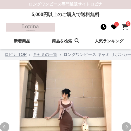
ロングワンピース
専門通販サイト
ロピナ
5,000
円以上のご購入で送料無料
0
0
新着商品
商品を検索
人気ランキング
ロピナ TOP
›
キャミの一覧
›
ロングワンピース キャミ リボンカ
Previous slide
Ne