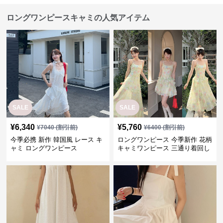
ロングワンピースキャミの人気アイテム
SALE
SALE
¥
6,340
¥
5,760
¥
7040
(割引前)
¥
6400
(割引前)
今季必携 新作 韓国風 レース キ
ロングワンピース 今季新作 花柄
ャミ ロングワンピース
キャミワンピース 三通り着回し
韓国風