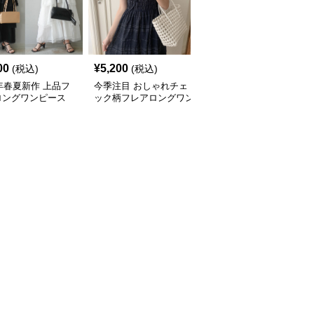
00
¥
5,200
¥
6,580
(税込)
(税込)
(税込)
5年春夏新作 上品フ
今季注目 おしゃれチェ
韓国風フレアロングワン
ロングワンピース
ック柄フレアロングワン
ピース 半袖リボンベル
ムベスト付き
ピース
ト付き可愛いカジュアル