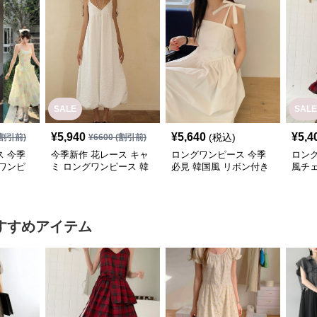
SALE
SALE
¥
5,940
¥
5,640
¥
5,4
(税込)
割引前)
¥
6600
(割引前)
 今季
今季新作 花レース キャ
ロングワンピース 今季
ロン
ワンピ
ミ ロングワンピース 韓
必見 韓国風 リボン付き
風チ
し 韓国
国風
キャミワンピース
ピー
グ丈
すすめアイテム