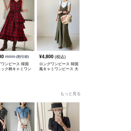
00
¥
4,800
¥
6,800
(税込)
(税込)
¥
6000
(割引前)
グワンピース 韓国
ロングワンピース 韓国
ロングワンピース 花柄
ェック柄キャミワン
風キャミワンピース 大
刺繍キャミワンピース韓
ス フリル段々ロン
人おしゃれロング丈
国風新作
もっと見る