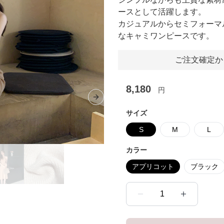
ースとして活躍します。
カジュアルからセミフォーマ
なキャミワンピースです。
ご注文確定か
8,180
円
Next slide
サイズ
S
M
L
カラー
アプリコット
ブラック
1