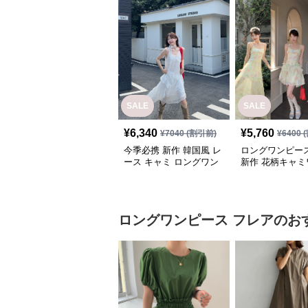
SALE
SALE
¥
6,340
¥
5,760
¥
7040
(割引前)
¥
6400
(
今季必携 新作 韓国風 レ
ロングワンピース
ース キャミ ロングワン
新作 花柄キャミ
ピース
ース 三通り着回
風
ロングワンピース
フレア
のお