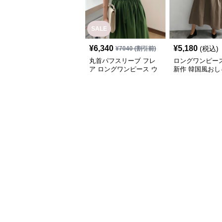
SALE
¥
6,340
¥
5,180
(税込)
¥
7040
(割引前)
丸首パフスリーブ フレ
ロングワンピース
ア ロングワンピース ウ
新作 韓国風おし
エストシャーリング
レア半袖ワンピ