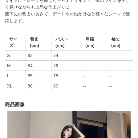
サイドにドレープを施したキャミデザインで、体のラインを美し
く見せながらも上品な仕上がりに。
膝下丈の程よい長さで、デートやお出かけなど様々なシーンで活
躍します。
サイ
着丈
バスト
肩幅
袖丈
ズ
(cm)
(cm)
(cm)
(cm)
S
83
74
--
--
M
84
76
--
--
L
85
78
--
--
XL
86
80
--
--
商品画像