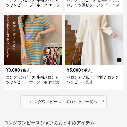
ロングワンピース 半袖ポロシャ
ロングワンピース 秋冬新作 黒ポ
ツワンピース ブイネック エーラ
ロシャツ風セットアップ ミニス
イン ミドル丈
カート 白襟
¥
3,000
¥
5,060
(税込)
(税込)
ロングワンピース 半袖ポロシャ
ポロシャツ風ハーフ開きロング
ツワンピース ボーダー柄 体型カ
ワンピース長袖
バー可愛いチュニック
›
ロングワンピース
の
ポロシャツ
一覧へ
ロングワンピースシャツのおすすめアイテム