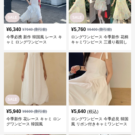
SALE
SALE
¥
6,340
¥
5,760
¥
7040
(割引前)
¥
6400
(割引前)
今季必携 新作 韓国風 レース キ
ロングワンピース 今季新作 花柄
ャミ ロングワンピース
キャミワンピース 三通り着回し
韓国風
SALE
¥
5,940
¥
5,640
(税込)
¥
6600
(割引前)
今季新作 花レース キャミ ロン
ロングワンピース 今季必見 韓国
グワンピース 韓国風
風 リボン付きキャミワンピース