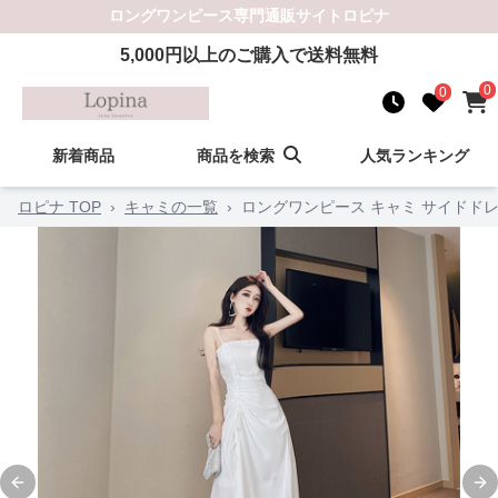
ロングワンピース
専門通販サイト
ロピナ
5,000
円以上のご購入で送料無料
0
0
新着商品
商品を検索
人気ランキング
ロピナ TOP
›
キャミの一覧
›
ロングワンピース キャミ サイドド
Previous slide
Ne