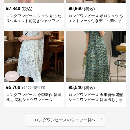
¥
7,840
¥
6,960
(税込)
(税込)
ロングワンピース シャツ ゆった
ロングワンピース ポロシャツ ウ
りシルエット前開きシャツワン
エストマーク付きデニム調シャ
ピース
ツワンピース
SALE
¥
5,760
¥
5,540
(税込)
¥
6400
(割引前)
ロングワンピース 今季新作 韓国
ロングワンピース 今季新作 花柄
風 小花柄シャツワンピース
シャツワンピース 韓国風おしゃ
れロング丈
›
ロングワンピース
の
シャツ
一覧へ