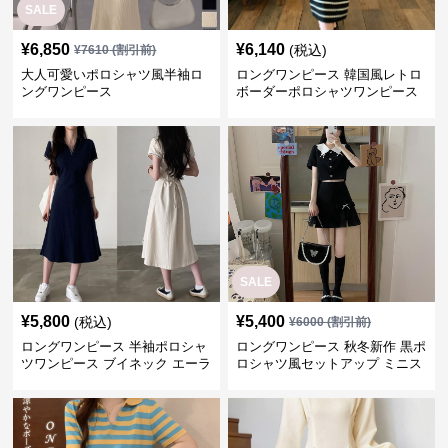
SALE
¥
6,850
¥
6,140
(税込)
¥
7610
(割引前)
大人可愛いポロシャツ風半袖ロ
ロングワンピース 韓国風レトロ
ングワンピース
ボーダーポロシャツワンピース
SALE
¥
5,800
¥
5,400
(税込)
¥
6000
(割引前)
ロングワンピース 半袖ポロシャ
ロングワンピース 秋冬新作 黒ポ
ツワンピース ブイネック エーラ
ロシャツ風セットアップ ミニス
イン ミドル丈
カート 白襟