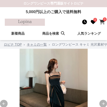
ロングワンピース
専門通販サイト
ロピナ
5,000
円以上のご購入で送料無料
0
0
新着商品
商品を検索
人気ランキング
ロピナ TOP
›
キャミの一覧
›
ロングワンピース キャミ 光沢素材
Previous slide
Ne