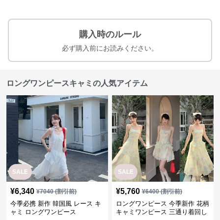
購入時のルール
必ず購入前にお読みください。
ロングワンピースキャミの人気アイテム
SALE
SALE
¥
6,340
¥
5,760
¥
7040
(割引前)
¥
6400
(割引前)
今季必携 新作 韓国風 レース キ
ロングワンピース 今季新作 花柄
ャミ ロングワンピース
キャミワンピース 三通り着回し