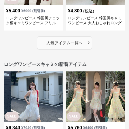
¥
5,400
¥
4,800
(税込)
¥
6000
(割引前)
ロングワンピース 韓国風チェッ
ロングワンピース 韓国風キャミ
ク柄キャミワンピース フリル
ワンピース 大人おしゃれロング
段々ロング丈
丈
›
人気アイテム一覧へ
ロングワンピースキャミの新着アイテム
SALE
SALE
¥
6,340
¥
5,760
¥
7040
(割引前)
¥
6400
(割引前)