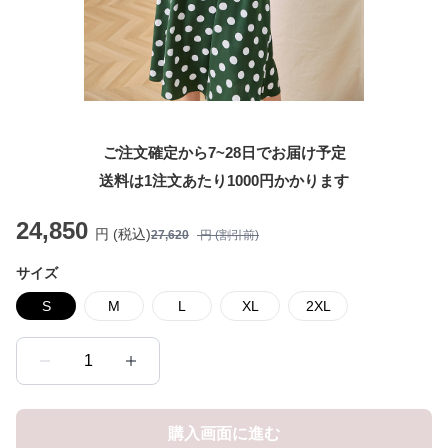
ご注文確定から7~28日でお届け予定
送料は1注文あたり
1000
円かかります
24,850
円 (税込)
27,620
円 (割引前)
サイズ
S
M
L
XL
2XL
1
購入画面に進む