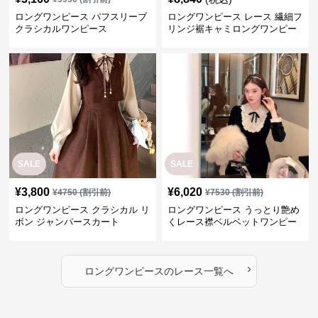
ロングワンピース パフスリーブ
ロングワンピース レース 繊細フ
クラシカルワンピース
リンジ裾キャミロングワンピー
ス
SALE
SALE
¥
3,800
¥
6,020
¥
4750
(割引前)
¥
7530
(割引前)
ロングワンピース クラシカル リ
ロングワンピース うっとり艶め
ボン ジャンパースカート
くレース襟ベルベットワンピー
ス
›
ロングワンピース
の
レース
一覧へ