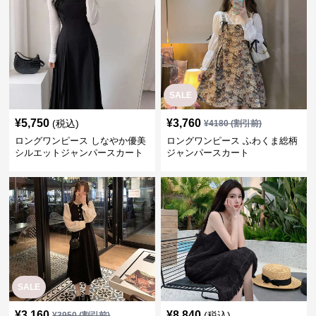
SALE
¥
5,750
¥
3,760
(税込)
¥
4180
(割引前)
ロングワンピース しなやか優美
ロングワンピース ふわくま総柄
シルエットジャンパースカート
ジャンパースカート
SALE
¥
3,160
¥
8,840
(税込)
¥
3950
(割引前)