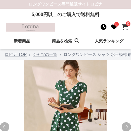
ロングワンピース
専門通販サイト
ロピナ
5,000
円以上のご購入で送料無料
0
0
新着商品
商品を検索
人気ランキング
ロピナ TOP
›
シャツの一覧
›
ロングワンピース シャツ 水玉模様
Previous slide
Ne