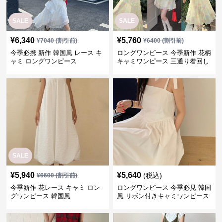
SALE
SALE
¥
6,340
¥
5,760
¥
7040
(割引前)
¥
6400
(割引前)
今季必携 新作 韓国風 レース キ
ロングワンピース 今季新作 花柄
ャミ ロングワンピース
キャミワンピース 三通り着回し
韓国風
SALE
¥
5,940
¥
5,640
(税込)
¥
6600
(割引前)
今季新作 花レース キャミ ロン
ロングワンピース 今季必見 韓国
グワンピース 韓国風
風 リボン付きキャミワンピース