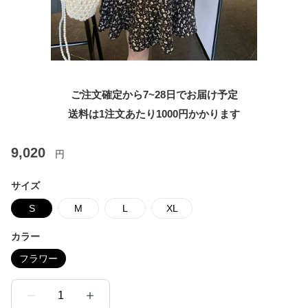
ご注文確定から7~28日でお届け予定
送料は1注文あたり
1000
円かかります
9,020
円
サイズ
S
M
L
XL
カラー
フラワー
1