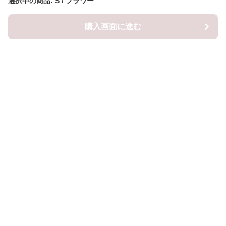
選択中の商品: S / フラワー
選択中の商品: S / フラワー
購入画面に進む
購入画面に進む
ロピナ
について
会社概要
利用規約