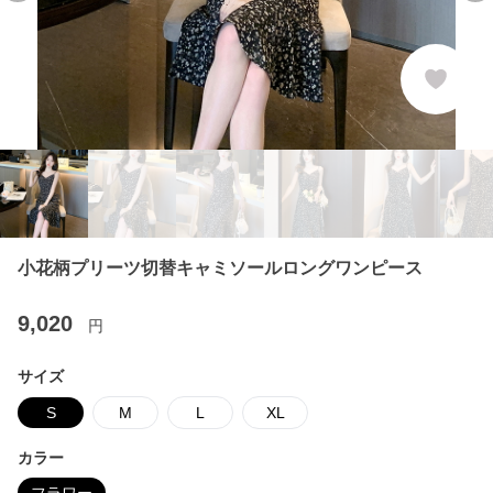
小花柄プリーツ切替キャミソールロングワンピース
9,020
円
サイズ
S
M
L
XL
カラー