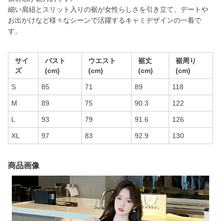
細い肩紐とスリット入りの裾が女性らしさを引き立て、デートや
お出かけなど様々なシーンで活躍するキャミデザインの一着で
す。
サイ
バスト
ウエスト
裾丈
裾周り
ズ
(cm)
(cm)
(cm)
(cm)
S
85
71
89
118
M
89
75
90.3
122
L
93
79
91.6
126
XL
97
83
92.9
130
商品画像