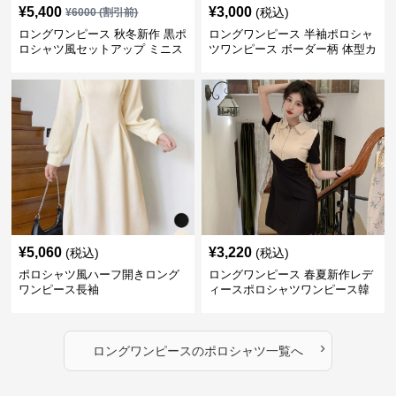
¥
5,400
¥
3,000
(税込)
¥
6000
(割引前)
ロングワンピース 秋冬新作 黒ポ
ロングワンピース 半袖ポロシャ
ロシャツ風セットアップ ミニス
ツワンピース ボーダー柄 体型カ
カート 白襟
バー可愛いチュニック
¥
5,060
¥
3,220
(税込)
(税込)
ポロシャツ風ハーフ開きロング
ロングワンピース 春夏新作レデ
ワンピース長袖
ィースポロシャツワンピース韓
国風高級感
›
ロングワンピース
の
ポロシャツ
一覧へ