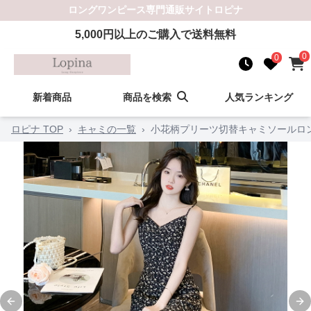
ロングワンピース
専門通販サイト
ロピナ
5,000
円以上のご購入で送料無料
0
0
新着商品
商品を検索
人気ランキング
ロピナ TOP
›
キャミの一覧
›
小花柄プリーツ切替キャミソールロ
Previous slide
Ne