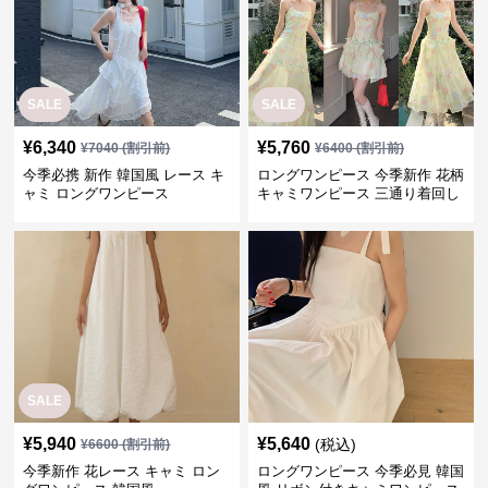
SALE
SALE
¥
6,340
¥
5,760
¥
7040
(割引前)
¥
6400
(割引前)
今季必携 新作 韓国風 レース キ
ロングワンピース 今季新作 花柄
ャミ ロングワンピース
キャミワンピース 三通り着回し
韓国風
SALE
¥
5,940
¥
5,640
(税込)
¥
6600
(割引前)
今季新作 花レース キャミ ロン
ロングワンピース 今季必見 韓国