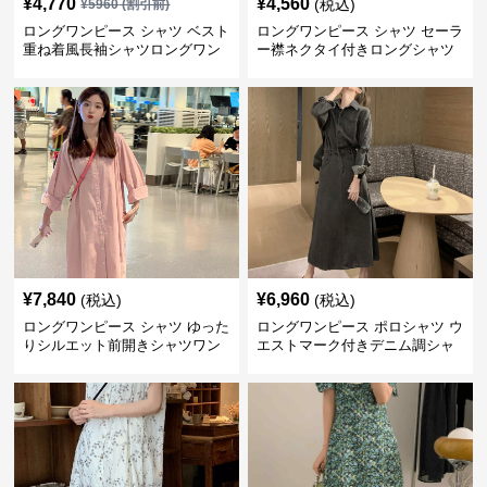
¥
4,770
¥
4,560
(税込)
¥
5960
(割引前)
ロングワンピース シャツ ベスト
ロングワンピース シャツ セーラ
重ね着風長袖シャツロングワン
ー襟ネクタイ付きロングシャツ
ピース
ワンピース
¥
7,840
¥
6,960
(税込)
(税込)
ロングワンピース シャツ ゆった
ロングワンピース ポロシャツ ウ
りシルエット前開きシャツワン
エストマーク付きデニム調シャ
ピース
ツワンピース