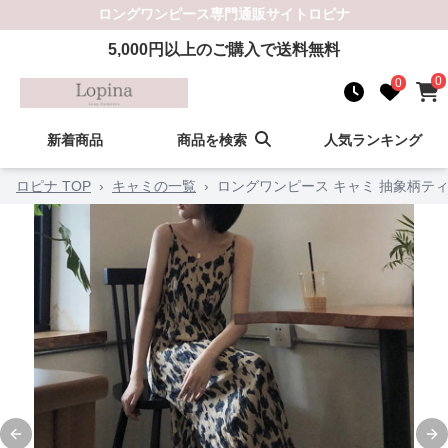
ロングワンピース
専門通販サイト
ロピナ
5,000
円以上のご購入で送料無料
0
0
新着商品
商品を検索
人気ランキング
ロピナ TOP
›
キャミの一覧
›
ロングワンピース キャミ 抽象柄テ
Previous slide
Ne