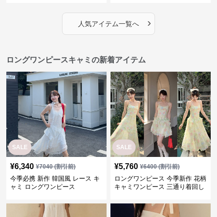
›
人気アイテム一覧へ
ロングワンピースキャミの新着アイテム
SALE
SALE
¥
6,340
¥
5,760
¥
7040
(割引前)
¥
6400
(割引前)
今季必携 新作 韓国風 レース キ
ロングワンピース 今季新作 花柄
ャミ ロングワンピース
キャミワンピース 三通り着回し
韓国風