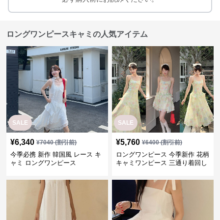
ロングワンピースキャミの人気アイテム
SALE
SALE
¥
6,340
¥
5,760
¥
7040
(割引前)
¥
6400
(割引前)
今季必携 新作 韓国風 レース キ
ロングワンピース 今季新作 花柄
ャミ ロングワンピース
キャミワンピース 三通り着回し
韓国風