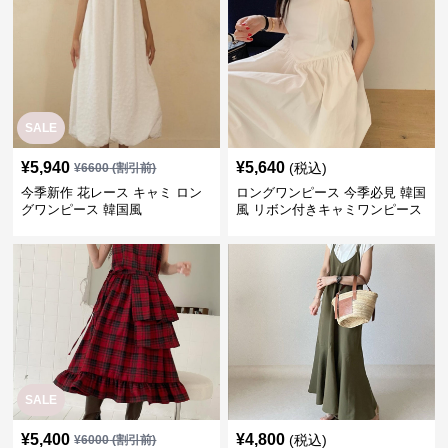
SALE
¥
5,940
¥
5,640
(税込)
¥
6600
(割引前)
今季新作 花レース キャミ ロン
ロングワンピース 今季必見 韓国
グワンピース 韓国風
風 リボン付きキャミワンピース
SALE
¥
5,400
¥
4,800
(税込)
¥
6000
(割引前)