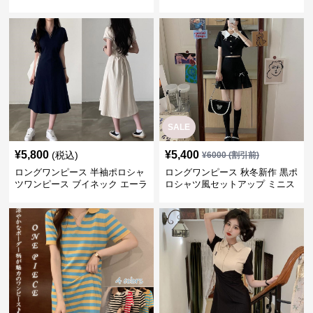
SALE
¥
5,800
¥
5,400
(税込)
¥
6000
(割引前)
ロングワンピース 半袖ポロシャ
ロングワンピース 秋冬新作 黒ポ
ツワンピース ブイネック エーラ
ロシャツ風セットアップ ミニス
イン ミドル丈
カート 白襟