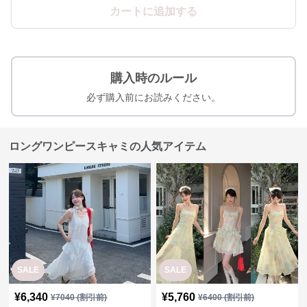
カートに追加する
購入時のルール
必ず購入前にお読みください。
ロングワンピースキャミの人気アイテム
SALE
SALE
¥
6,340
¥
5,760
¥
7040
(割引前)
¥
6400
(割引前)