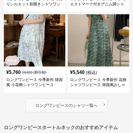
りシルエット前開きシャツワン
エストマーク付きデニム調シャ
ピース
ツワンピース
SALE
¥
5,760
¥
5,540
(税込)
¥
6400
(割引前)
ロングワンピース 今季新作 韓国
ロングワンピース 今季新作 花柄
風 小花柄シャツワンピース
シャツワンピース 韓国風おしゃ
れロング丈
›
ロングワンピース
の
シャツ
一覧へ
ロングワンピースタートルネックのおすすめアイテム