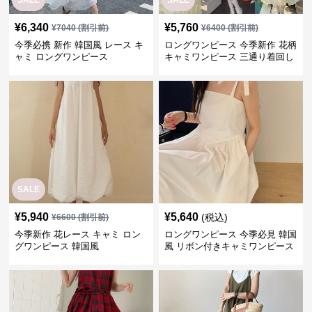
SALE
SALE
¥
6,340
¥
5,760
¥
7040
(割引前)
¥
6400
(割引前)
今季必携 新作 韓国風 レース キ
ロングワンピース 今季新作 花柄
ャミ ロングワンピース
キャミワンピース 三通り着回し
韓国風
SALE
¥
5,940
¥
5,640
(税込)
¥
6600
(割引前)
今季新作 花レース キャミ ロン
ロングワンピース 今季必見 韓国
グワンピース 韓国風
風 リボン付きキャミワンピース