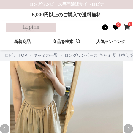
ロングワンピース
専門通販サイト
ロピナ
5,000
円以上のご購入で送料無料
0
0
新着商品
商品を検索
人気ランキング
ロピナ TOP
›
キャミの一覧
›
ロングワンピース キャミ 切り替え
Previous slide
Ne