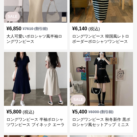
SALE
¥
6,850
¥
6,140
(税込)
¥
7610
(割引前)
大人可愛いポロシャツ風半袖ロ
ロングワンピース 韓国風レトロ
ングワンピース
ボーダーポロシャツワンピース
SALE
¥
5,800
¥
5,400
(税込)
¥
6000
(割引前)
ロングワンピース 半袖ポロシャ
ロングワンピース 秋冬新作 黒ポ
ツワンピース ブイネック エーラ
ロシャツ風セットアップ ミニス
イン ミドル丈
カート 白襟