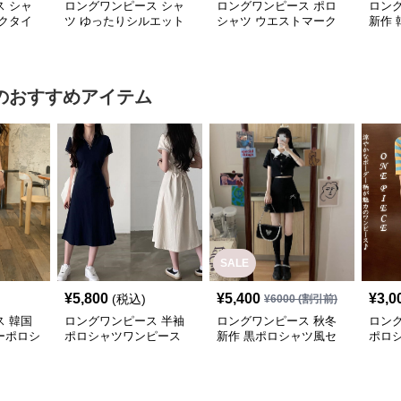
 シャ
ロングワンピース シャ
ロングワンピース ポロ
ロン
クタイ
ツ ゆったりシルエット
シャツ ウエストマーク
新作 
ツワンピ
前開きシャツワンピース
付きデニム調シャツワン
ツワ
ピース
のおすすめアイテム
SALE
¥
5,800
¥
5,400
¥
3,0
(税込)
¥
6000
(割引前)
 韓国
ロングワンピース 半袖
ロングワンピース 秋冬
ロン
ーポロシ
ポロシャツワンピース
新作 黒ポロシャツ風セ
ポロ
ブイネック エーライン
ットアップ ミニスカー
ボー
ミドル丈
ト 白襟
可愛