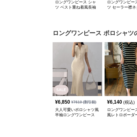
ロングワンピース シャ
ロングワンピース
ツ ベスト重ね着風長袖
ツ セーラー襟ネ
シャツロングワンピース
付きロングシャ
ース
ロングワンピース
ポロシャツ
SALE
¥
6,850
¥
6,140
(税込)
¥
7610
(割引前)
大人可愛いポロシャツ風
ロングワンピース
半袖ロングワンピース
風レトロボーダ
ャツワンピース