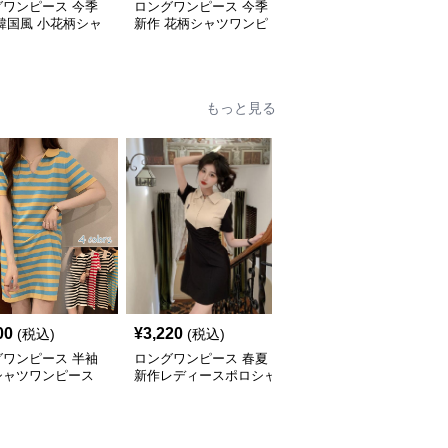
グワンピース 今季
ロングワンピース 今季
ロングワンピース 今季
韓国風 小花柄シャ
新作 花柄シャツワンピ
新作 花柄シャツワンピ
ンピース
ース 韓国風おしゃれロ
ース 大人可愛いロング
ング丈
丈
もっと見る
SALE
00
¥
3,220
¥
3,040
(税込)
(税込)
¥
3380
(割引前)
グワンピース 半袖
ロングワンピース 春夏
ロングワンピース 縦縞
シャツワンピース
新作レディースポロシャ
ポロシャツワンピース
ダー柄 体型カバー
ツワンピース韓国風高級
レディース半袖
いチュニック
感