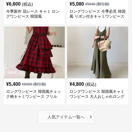
¥
6,600
¥
5,080
(税込)
¥
5640
(割引前)
今季新作 花レース キャミ ロン
ロングワンピース 今季必見 韓国
グワンピース 韓国風
風 リボン付きキャミワンピース
SALE
¥
5,400
¥
4,800
(税込)
¥
6000
(割引前)
ロングワンピース 韓国風チェッ
ロングワンピース 韓国風キャミ
ク柄キャミワンピース フリル
ワンピース 大人おしゃれロング
段々ロング丈
丈
›
人気アイテム一覧へ