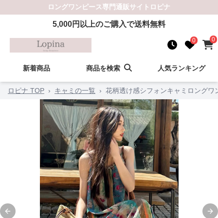
ロングワンピース
専門通販サイト
ロピナ
5,000
円以上のご購入で送料無料
0
0
新着商品
商品を検索
人気ランキング
ロピナ TOP
›
キャミの一覧
›
花柄透け感シフォンキャミロングワ
Previous slide
Ne