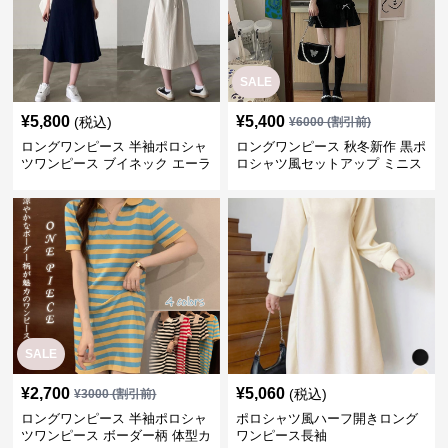
SALE
¥
5,800
¥
5,400
(税込)
¥
6000
(割引前)
ロングワンピース 半袖ポロシャ
ロングワンピース 秋冬新作 黒ポ
ツワンピース ブイネック エーラ
ロシャツ風セットアップ ミニス
イン ミドル丈
カート 白襟
SALE
¥
2,700
¥
5,060
(税込)
¥
3000
(割引前)
ロングワンピース 半袖ポロシャ
ポロシャツ風ハーフ開きロング
ツワンピース ボーダー柄 体型カ
ワンピース長袖