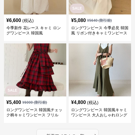
SALE
¥
6,600
¥
5,080
(税込)
¥
5640
(割引前)
今季新作 花レース キャミ ロン
ロングワンピース 今季必見 韓国
グワンピース 韓国風
風 リボン付きキャミワンピース
SALE
¥
5,400
¥
4,800
(税込)
¥
6000
(割引前)
ロングワンピース 韓国風チェッ
ロングワンピース 韓国風キャミ
ク柄キャミワンピース フリル
ワンピース 大人おしゃれロング
段々ロング丈
丈
›