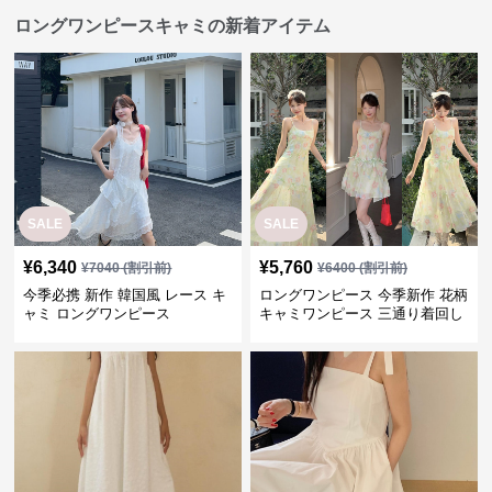
ロングワンピースキャミの新着アイテム
SALE
SALE
¥
6,340
¥
5,760
¥
7040
(割引前)
¥
6400
(割引前)
今季必携 新作 韓国風 レース キ
ロングワンピース 今季新作 花柄
ャミ ロングワンピース
キャミワンピース 三通り着回し
韓国風