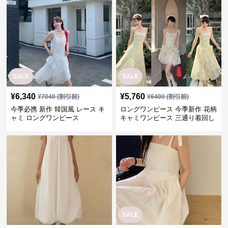
SALE
SALE
¥
6,340
¥
5,760
¥
7040
(割引前)
¥
6400
(割引前)
今季必携 新作 韓国風 レース キ
ロングワンピース 今季新作 花柄
ャミ ロングワンピース
キャミワンピース 三通り着回し
韓国風
SALE