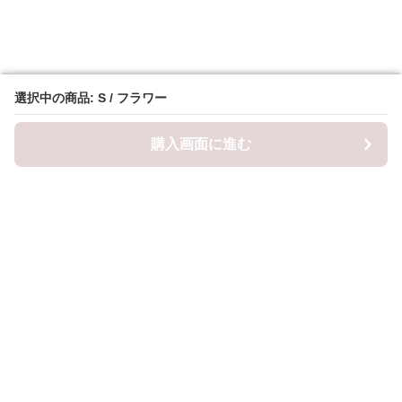
選択中の商品: S / フラワー
選択中の商品: S / フラワー
購入画面に進む
購入画面に進む
ロピナ
について