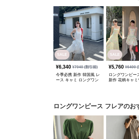
SALE
SALE
¥
6,340
¥
5,760
¥
7040
(割引前)
¥
6400
(
今季必携 新作 韓国風 レ
ロングワンピース
ース キャミ ロングワン
新作 花柄キャミ
ピース
ース 三通り着回
風
ロングワンピース
フレア
のお