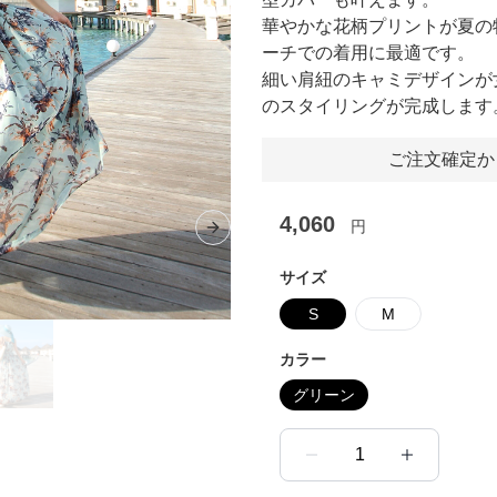
華やかな花柄プリントが夏の
ーチでの着用に最適です。
細い肩紐のキャミデザインが
のスタイリングが完成します
ご注文確定か
4,060
円
Next slide
サイズ
S
M
カラー
グリーン
1