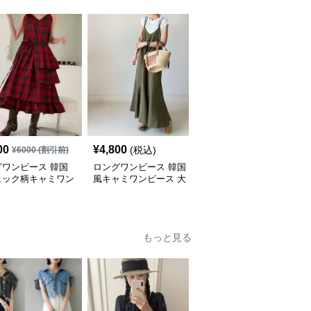
00
¥
4,800
¥
6,800
(税込)
(税込)
¥
6000
(割引前)
グワンピース 韓国
ロングワンピース 韓国
ロングワンピース 花柄
ェック柄キャミワン
風キャミワンピース 大
刺繍キャミワンピース韓
ス フリル段々ロン
人おしゃれロング丈
国風新作
もっと見る