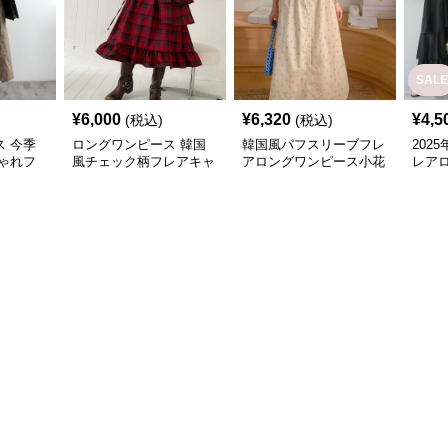
SALE
¥
6,000
¥
6,320
¥
4,5
(税込)
(税込)
 今季
ロングワンピース 韓国
韓国風パフスリーブフレ
202
ゃれフ
風チェック柄フレアキャ
アロングワンピース小花
レア
ース
ミソールワンピース
柄
デニ