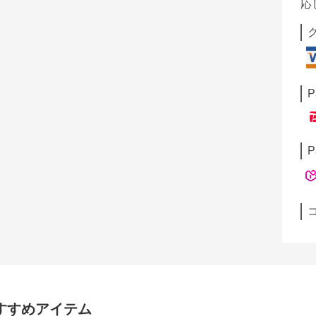
応
P
P
すすめアイテム