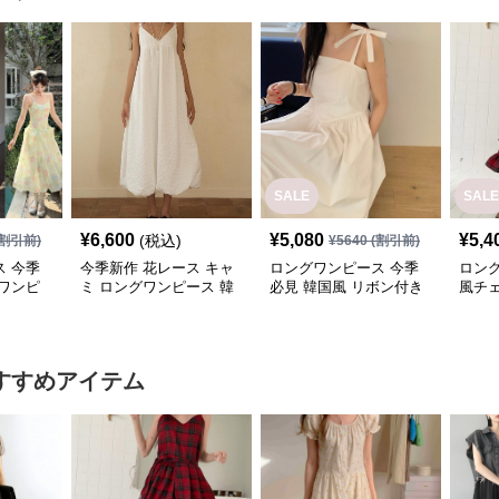
SALE
SALE
¥
6,600
¥
5,080
¥
5,4
(税込)
割引前)
¥
5640
(割引前)
 今季
今季新作 花レース キャ
ロングワンピース 今季
ロン
ワンピ
ミ ロングワンピース 韓
必見 韓国風 リボン付き
風チ
し 韓国
国風
キャミワンピース
ピー
グ丈
すすめアイテム