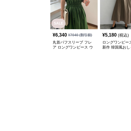
SALE
¥
6,340
¥
5,180
(税込)
¥
7040
(割引前)
丸首パフスリーブ フレ
ロングワンピース
ア ロングワンピース ウ
新作 韓国風おし
エストシャーリング
レア半袖ワンピ