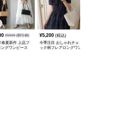
00
¥
5,200
¥
6,580
(税込)
(税込)
¥
5000
(割引前)
5年春夏新作 上品フ
今季注目 おしゃれチェ
韓国風フレアロングワン
ロングワンピース
ック柄フレアロングワン
ピース 半袖リボンベル
ムベスト付き
ピース
ト付き可愛いカジュアル