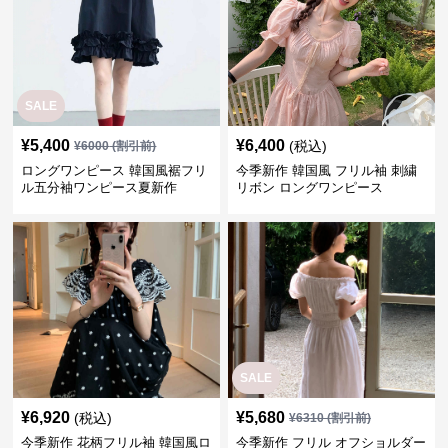
SALE
¥
5,400
¥
6,400
(税込)
¥
6000
(割引前)
ロングワンピース 韓国風裾フリ
今季新作 韓国風 フリル袖 刺繍
ル五分袖ワンピース夏新作
リボン ロングワンピース
SALE
¥
6,920
¥
5,680
(税込)
¥
6310
(割引前)
今季新作 花柄フリル袖 韓国風ロ
今季新作 フリル オフショルダー