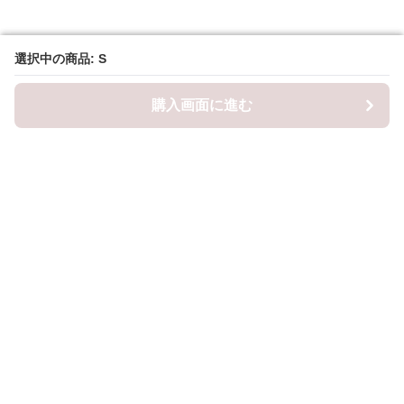
選択中の商品: S
選択中の商品: S
購入画面に進む
購入画面に進む
ロピナ
について
会社概要