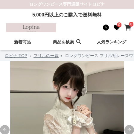
ロングワンピース
専門通販サイト
ロピナ
5,000
円以上のご購入で送料無料
0
0
新着商品
商品を検索
人気ランキング
ロピナ TOP
›
フリルの一覧
›
ロングワンピース フリル袖レースワン
Previous slide
Ne