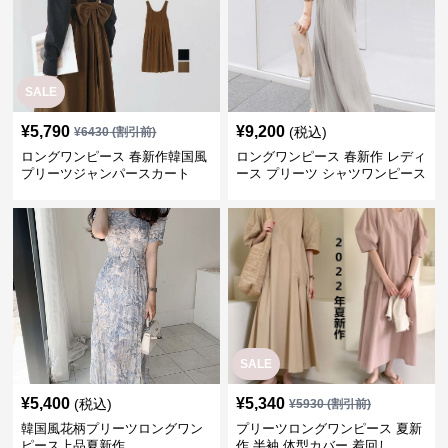
SALE
¥
5,790
¥
9,200
(税込)
¥
6430
(割引前)
ロングワンピース 春新作韓国風
ロングワンピース 春新作 レディ
プリーツジャンパースカート
ース プリーツ シャツワンピース
通勤 デート
SALE
¥
5,400
¥
5,340
(税込)
¥
5930
(割引前)
韓国風花柄プリーツロングワン
プリーツロングワンピース 夏新
ピース上品夏新作
作 半袖 体型カバー 着回し