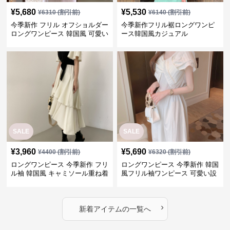
¥
5,680
¥
5,530
¥
6310
(割引前)
¥
6140
(割引前)
今季新作 フリル オフショルダー
今季新作フリル裾ロングワンピ
ロングワンピース 韓国風 可愛い
ース韓国風カジュアル
SALE
SALE
¥
3,960
¥
5,690
¥
4400
(割引前)
¥
6320
(割引前)
ロングワンピース 今季新作 フリ
ロングワンピース 今季新作 韓国
ル袖 韓国風 キャミソール重ね着
風フリル袖ワンピース 可愛い設
ワンピース
計感
›
新着アイテムの一覧へ