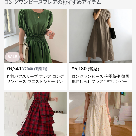
ロングワンピースフレアのおすすめアイテム
SALE
¥
6,340
¥
5,180
(税込)
¥
7040
(割引前)
丸首パフスリーブ フレア ロング
ロングワンピース 今季新作 韓国
ワンピース ウエストシャーリン
風おしゃれフレア半袖ワンピー
グ
ス