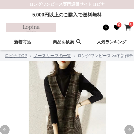
ロングワンピース
専門通販サイト
ロピナ
5,000
円以上のご購入で送料無料
0
0
新着商品
商品を検索
人気ランキング
ロピナ TOP
›
ノースリーブの一覧
›
ロングワンピース 秋冬新作
Previous slide
Ne