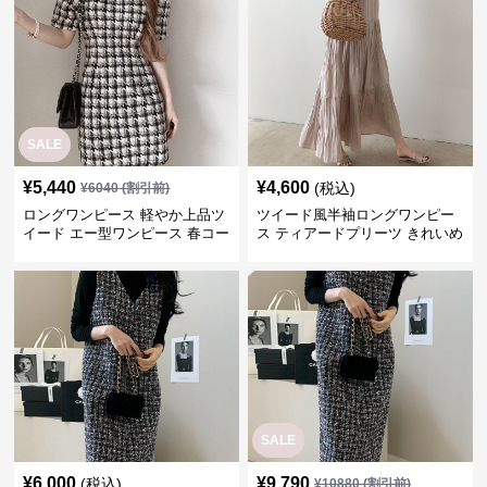
SALE
¥
5,440
¥
4,600
(税込)
¥
6040
(割引前)
ロングワンピース 軽やか上品ツ
ツイード風半袖ロングワンピー
イード エー型ワンピース 春コー
ス ティアードプリーツ きれいめ
デ
SALE
¥
6,000
¥
9,790
(税込)
¥
10880
(割引前)