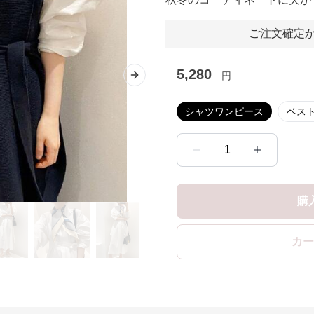
ご注文確定か
5,280
円
Next slide
シャツワンピース
ベス
1
購
カー