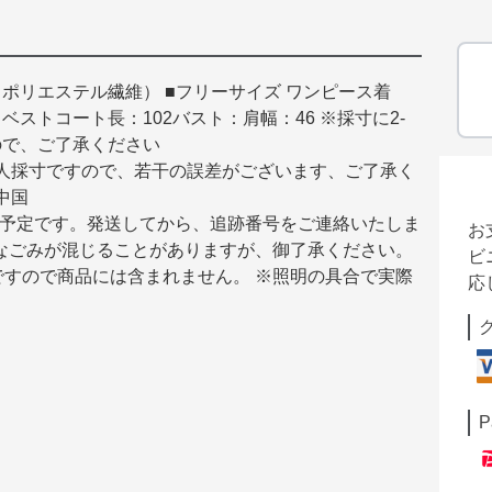
ポリエステル繊維） ■フリーサイズ ワンピース着
4 ベストコート長：102バスト：肩幅：46 ※採寸に2-
ので、ご了承ください
。素人採寸ですので、若干の誤差がございます、ご了承く
：中国
届く予定です。発送してから、追跡番号をご連絡いたしま
お
なごみが混じることがありますが、御了承ください。
ビ
すので商品には含まれません。 ※照明の具合で実際
応
P