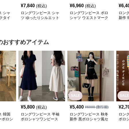
¥
7,840
¥
6,960
¥
6,4
(税込)
(税込)
 シャ
ロングワンピース シャ
ロングワンピース ポロ
ロン
クタイ
ツ ゆったりシルエット
シャツ ウエストマーク
新作 
ツワンピ
前開きシャツワンピース
付きデニム調シャツワン
ツワ
ピース
のおすすめアイテム
SALE
SALE
¥
5,800
¥
5,400
¥
2,7
(税込)
¥
6000
(割引前)
 韓国
ロングワンピース 半袖
ロングワンピース 秋冬
ロン
ーポロシ
ポロシャツワンピース
新作 黒ポロシャツ風セ
ポロ
ブイネック エーライン
ットアップ ミニスカー
ボー
ミドル丈
ト 白襟
可愛