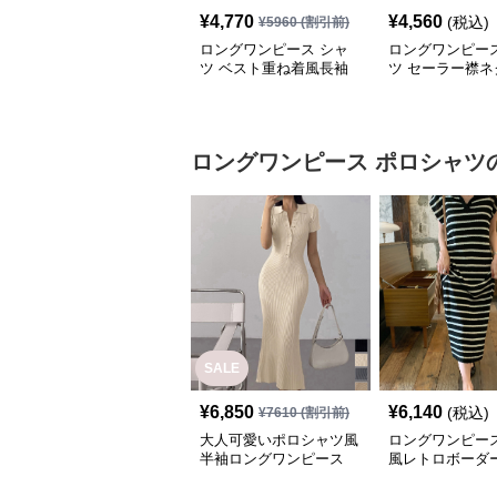
¥
4,770
¥
4,560
(税込)
¥
5960
(割引前)
ロングワンピース シャ
ロングワンピース
ツ ベスト重ね着風長袖
ツ セーラー襟ネ
シャツロングワンピース
付きロングシャ
ース
ロングワンピース
ポロシャツ
SALE
¥
6,850
¥
6,140
(税込)
¥
7610
(割引前)
大人可愛いポロシャツ風
ロングワンピース
半袖ロングワンピース
風レトロボーダ
ャツワンピース