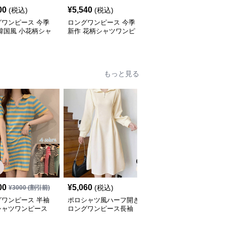
00
¥
5,540
¥
5,240
(税込)
(税込)
(税込)
グワンピース 今季
ロングワンピース 今季
ロングワンピース 今季
韓国風 小花柄シャ
新作 花柄シャツワンピ
新作 花柄シャツワンピ
ンピース
ース 韓国風おしゃれロ
ース 大人可愛いロング
ング丈
丈
もっと見る
00
¥
5,060
¥
3,220
(税込)
(税込)
¥
3000
(割引前)
グワンピース 半袖
ポロシャツ風ハーフ開き
ロングワンピース 春夏
シャツワンピース
ロングワンピース長袖
新作レディースポロシャ
ダー柄 体型カバー
ツワンピース韓国風高級
いチュニック
感