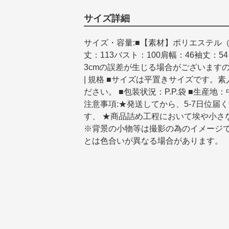
サイズ詳細
サイズ・容量:■【素材】ポリエステル（
丈：113バスト：100肩幅：46袖丈：5
3cmの誤差が生じる場合がございます
| 規格 ■サイズは平置きサイズです
ださい。 ■包装状況：P.P.袋 ■生産地
注意事項:★発送してから、5-7日位
す、 ★商品詰め工程において埃や小さ
※背景の小物等は撮影の為のイメージで
とは色合いが異なる場合があります。